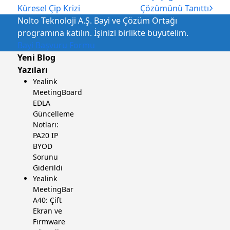
gönderi:
gönderi:
Küresel Çip Krizi
Çözümünü Tanıttı
Nolto Teknoloji A.Ş. Bayi ve Çözüm Ortağı
programına katılın. İşinizi birlikte büyütelim.
Bayi Başvuru Formu
Yeni Blog
Yazıları
Yealink
MeetingBoard
EDLA
Güncelleme
Notları:
PA20 IP
BYOD
Sorunu
Giderildi
Yealink
MeetingBar
A40: Çift
Ekran ve
Firmware