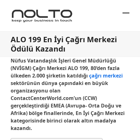
Ope
Close
mobi
mobi
ALO 199 En İyi Çağrı Merkezi
men
men
Ödülü Kazandı
Nüfus Vatandaşlık İşleri Genel Müdürlüğü
(NVİGM) Çağrı Merkezi ALO 199, 80’den fazla
ülkeden 2.000 şirketin katıldığı
çağrı merkezi
sektörünün dünya çapındaki en büyük
organizasyonu olan
ContactCenterWorld.com’un (CCW)
gerçekleştirdiği EMEA (Avrupa- Orta Doğu ve
Afrika) bölge finallerinde, En İyi Çağrı Merkezi
kategorisinde birinci olarak altın madalya
kazandı.