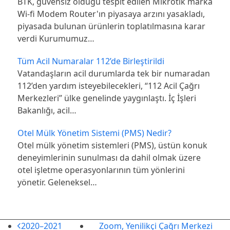
BTK, güvensiz olduğu tespit edilen Mikrotik marka
Wi-fi Modem Router'ın piyasaya arzını yasakladı,
piyasada bulunan ürünlerin toplatılmasına karar
verdi Kurumumuz…
Tüm Acil Numaralar 112’de Birleştirildi
Vatandaşların acil durumlarda tek bir numaradan
112’den yardım isteyebilecekleri, “112 Acil Çağrı
Merkezleri” ülke genelinde yaygınlaştı. İç İşleri
Bakanlığı, acil…
Otel Mülk Yönetim Sistemi (PMS) Nedir?
Otel mülk yönetim sistemleri (PMS), üstün konuk
deneyimlerinin sunulması da dahil olmak üzere
otel işletme operasyonlarının tüm yönlerini
yönetir. Geleneksel…
önceki
sonraki
2020–2021
Zoom, Yenilikçi Çağrı Merkezi