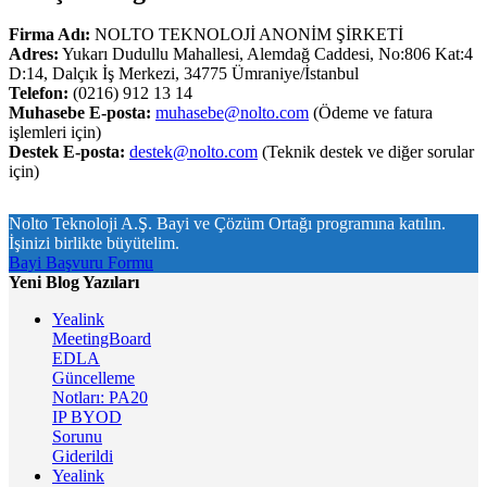
Firma Adı:
NOLTO TEKNOLOJİ ANONİM ŞİRKETİ
Adres:
Yukarı Dudullu Mahallesi, Alemdağ Caddesi, No:806 Kat:4
D:14, Dalçık İş Merkezi, 34775 Ümraniye/İstanbul
Telefon:
(0216) 912 13 14
Muhasebe E-posta:
muhasebe@nolto.com
(Ödeme ve fatura
işlemleri için)
Destek E-posta:
destek@nolto.com
(Teknik destek ve diğer sorular
için)
Nolto Teknoloji A.Ş. Bayi ve Çözüm Ortağı programına katılın.
İşinizi birlikte büyütelim.
Bayi Başvuru Formu
Yeni Blog Yazıları
Yealink
MeetingBoard
EDLA
Güncelleme
Notları: PA20
IP BYOD
Sorunu
Giderildi
Yealink