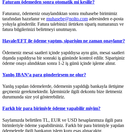
Faturam ödemeden sonra otomatik mi kesilir?
Faturanız, ödemeniz onaylandıktan sonra muhasebe birimimiz
tarafından hazırlanır ve
muhasebe@nolto.com
adresinden e-posta
yoluyla gönderilir. Fatura talebinizi iletirken sipariş numaranızı ve
fatura bilgilerinizi belirtmeyi unutmayın.
Havale/EFT ile ödeme yaptım, siparişim ne zaman onaylanır?
Ödemeniz mesai saatleri içinde yapıldıysa aynı gün, mesai saatleri
dışında yapıldıysa bir sonraki iş gününde kontrol edilir. Siparişiniz
ödeme onayı alındıktan sonra 1-2 iş günü içinde işleme alınır.
Yanlış IBAN’a para gönderirsem ne olur?
Yanlış yapılan ödemelerde, ödemenin yapıldığı bankayla iletişime
geçmeniz gerekmektedir. İşleminizle ilgili dekontu bize iletmeniz
durumunda size yol gösterebiliriz.
Farklı bir para birimiyle ödeme yapabilir miyim?
Sayfamızda belirtilen TL, EUR ve USD hesaplarımıza ilgili para
birimleriyle ödeme yapabilirsiniz. Farklı bir para birimiyle yapılan
ödemelerde ilgili bankanın işlem kuru esas alınacaktır.