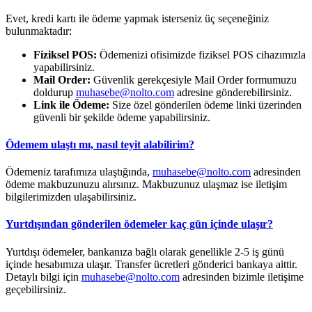
Evet, kredi kartı ile ödeme yapmak isterseniz üç seçeneğiniz
bulunmaktadır:
Fiziksel POS:
Ödemenizi ofisimizde fiziksel POS cihazımızla
yapabilirsiniz.
Mail Order:
Güvenlik gerekçesiyle Mail Order formumuzu
doldurup
muhasebe@nolto.com
adresine gönderebilirsiniz.
Link ile Ödeme:
Size özel gönderilen ödeme linki üzerinden
güvenli bir şekilde ödeme yapabilirsiniz.
Ödemem ulaştı mı, nasıl teyit alabilirim?
Ödemeniz tarafımıza ulaştığında,
muhasebe@nolto.com
adresinden
ödeme makbuzunuzu alırsınız. Makbuzunuz ulaşmaz ise iletişim
bilgilerimizden ulaşabilirsiniz.
Yurtdışından gönderilen ödemeler kaç gün içinde ulaşır?
Yurtdışı ödemeler, bankanıza bağlı olarak genellikle 2-5 iş günü
içinde hesabımıza ulaşır. Transfer ücretleri gönderici bankaya aittir.
Detaylı bilgi için
muhasebe@nolto.com
adresinden bizimle iletişime
geçebilirsiniz.