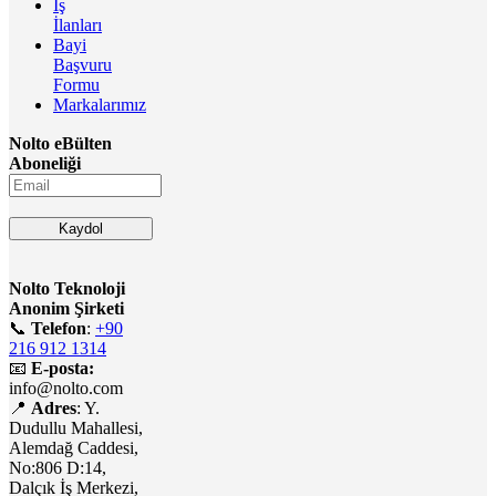
İş
İlanları
Bayi
Başvuru
Formu
Markalarımız
Nolto eBülten
Aboneliği
Nolto Teknoloji
Anonim Şirketi
📞
Telefon
:
+90
216 912 1314
📧
E-posta:
info@nolto.com
📍
Adres
: Y.
Dudullu Mahallesi,
Alemdağ Caddesi,
No:806 D:14,
Dalçık İş Merkezi,