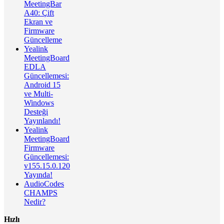
MeetingBar
A40: Çift
Ekran ve
Firmware
Güncelleme
Yealink
MeetingBoard
EDLA
Güncellemesi:
Android 15
ve Multi-
Windows
Desteği
Yayınlandı!
Yealink
MeetingBoard
Firmware
Güncellemesi:
v155.15.0.120
Yayında!
AudioCodes
CHAMPS
Nedir?
Hızlı