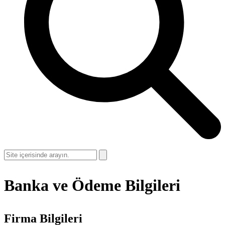
Open
Close
Arama
mobile
mobile
menu
menu
Banka ve Ödeme Bilgileri
Firma Bilgileri