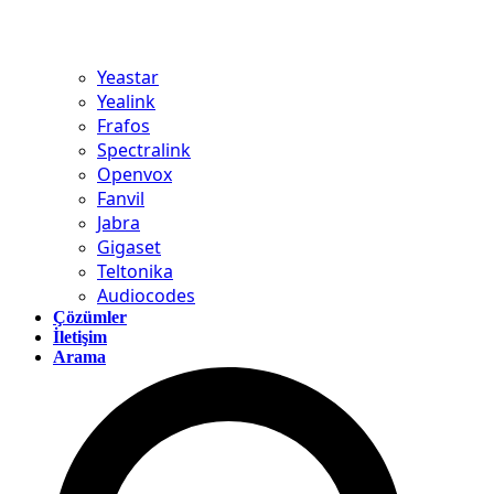
Yeastar
Yealink
Frafos
Spectralink
Openvox
Fanvil
Jabra
Gigaset
Teltonika
Audiocodes
Çözümler
İletişim
Arama