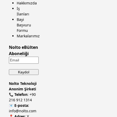
Hakkımızda
İş
İlanları
Bayi
Başvuru
Formu
Markalarımız
Nolto eBülten
Aboneliği
Nolto Teknoloji
Anonim Şirketi
📞
Telefon
:
+90
216 912 1314
📧
E-posta:
info@nolto.com
📍
Adres
: Y.