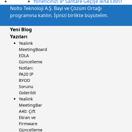
sonraki
Yöneticinizi IP Santal’e Geçişe İkna Edin
gönderi:
Nolto Teknoloji A.Ş. Bayi ve Çözüm Ortağı
programına katılın. İşinizi birlikte büyütelim.
Bayi Başvuru Formu
Yeni Blog
Yazıları
Yealink
MeetingBoard
EDLA
Güncelleme
Notları:
PA20 IP
BYOD
Sorunu
Giderildi
Yealink
MeetingBar
A40: Çift
Ekran ve
Firmware
Güncelleme