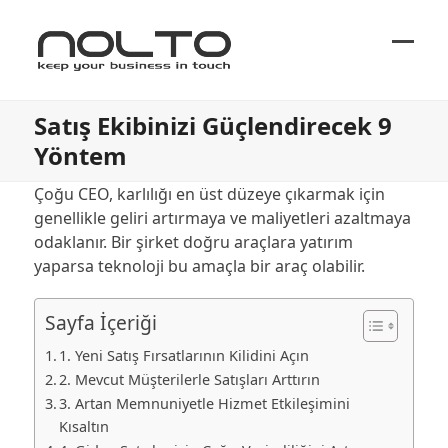
Ope
Close
mobi
mobi
Satış Ekibinizi Güçlendirecek 9
men
men
Yöntem
Çoğu CEO, karlılığı en üst düzeye çıkarmak için
genellikle geliri artırmaya ve maliyetleri azaltmaya
odaklanır. Bir şirket doğru araçlara yatırım
yaparsa teknoloji bu amaçla bir araç olabilir.
Sayfa İçeriği
1. Yeni Satış Fırsatlarının Kilidini Açın
2. Mevcut Müşterilerle Satışları Arttırın
3. Artan Memnuniyetle Hizmet Etkileşimini
Kısaltın