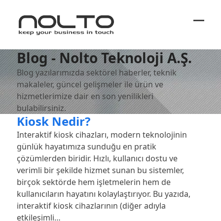
Ope
Close
mobi
mobi
Blog - Nolto Teknoloji A.Ş.
men
men
Blog yazılarımızda sektörel haberler, teknik
makaleler, güncel gelişmeler ile ürün ve
hizmetlerimize dair en son yenilikleri
bulabilirsiniz.
Kiosk Nedir?
Interaktif kiosk cihazları, modern teknolojinin
günlük hayatımıza sunduğu en pratik
çözümlerden biridir. Hızlı, kullanıcı dostu ve
verimli bir şekilde hizmet sunan bu sistemler,
birçok sektörde hem işletmelerin hem de
kullanıcıların hayatını kolaylaştırıyor. Bu yazıda,
interaktif kiosk cihazlarının (diğer adıyla
etkileşimli…