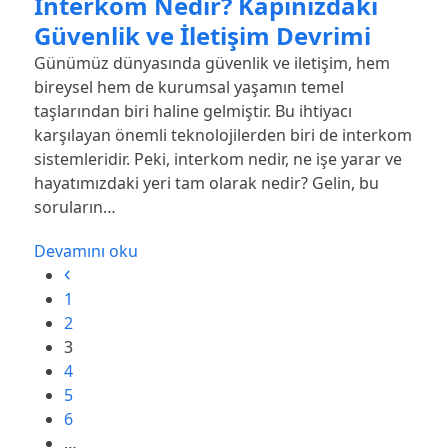
İnterkom Nedir? Kapınızdaki
Güvenlik ve İletişim Devrimi
Günümüz dünyasında güvenlik ve iletişim, hem
bireysel hem de kurumsal yaşamın temel
taşlarından biri haline gelmiştir. Bu ihtiyacı
karşılayan önemli teknolojilerden biri de interkom
sistemleridir. Peki, interkom nedir, ne işe yarar ve
hayatımızdaki yeri tam olarak nedir? Gelin, bu
soruların…
Devamını oku
Önceki
Sayfa
1
Sayfa
2
Sayfa
3
Sayfa
4
Sayfa
5
Sayfa
6
…