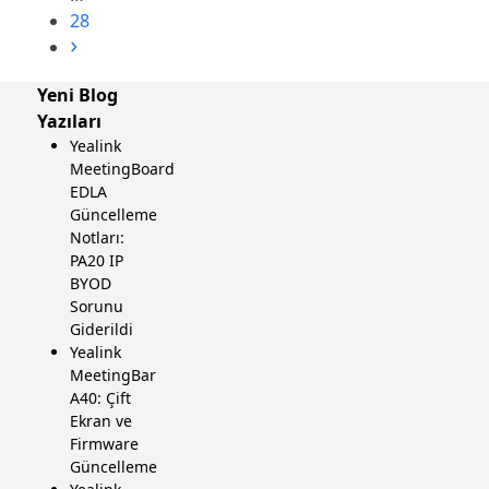
Sayfa
28
Sonraki
Yeni Blog
Yazıları
Yealink
MeetingBoard
EDLA
Güncelleme
Notları:
PA20 IP
BYOD
Sorunu
Giderildi
Yealink
MeetingBar
A40: Çift
Ekran ve
Firmware
Güncelleme