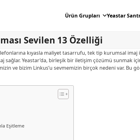
Ürün Grupları
Yeastar Sant
ası Sevilen 13 Özelliği
efonlarına kıyasla maliyet tasarrufu, tek tip kurumsal imaj 
aj sağlar. Yeastar’da, birleşik bir iletişim çözümü sunmak için
mizin ve bizim Linkus’u sevmemizin birçok nedeni var. Bu gön
nla Eşitleme