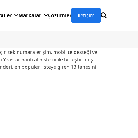
raller
Markalar
Çözümler
İletişim
için tek numara erişim, mobilite desteği ve
 Yeastar Santral Sistemi ile birleştirilmiş
deri, en popüler listeye giren 13 tanesini