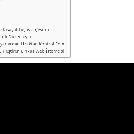
me
e Kısayol Tuşuyla Çevirin
erimli Düzenleyin
sayarlardan Uzaktan Kontrol Edin
 Birleştiren Linkus Web İstemcisi