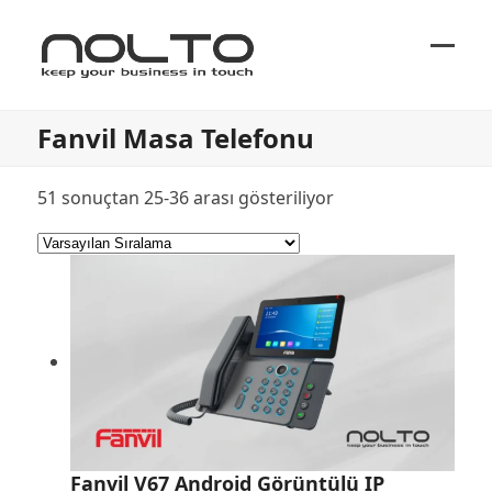
Ope
Close
mobi
mobi
Fanvil Masa Telefonu
men
men
51 sonuçtan 25-36 arası gösteriliyor
Fanvil V67 Android Görüntülü IP