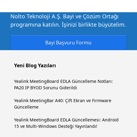
Nolto Teknoloji A.Ş. Bayi ve Çözüm Ortağı
programına katılın. İşinizi birlikte büyütelim.
Bayi Başvuru Formu
Yeni Blog Yazıları
Yealink MeetingBoard EDLA Güncelleme Notları:
PA20 IP BYOD Sorunu Giderildi
Yealink MeetingBar A40: Çift Ekran ve Firmware
Güncelleme
Yealink MeetingBoard EDLA Güncellemesi: Android
15 ve Multi-Windows Desteği Yayınlandı!