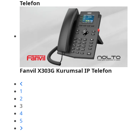
Telefon
Fanvil X303G Kurumsal IP Telefon
1
2
3
4
5