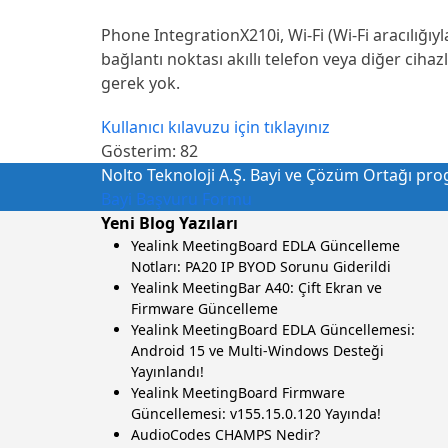
Phone IntegrationX210i, Wi-Fi (Wi-Fi aracılığıyl
bağlantı noktası akıllı telefon veya diğer ciha
gerek yok.
Kullanıcı kılavuzu için tıklayınız
Gösterim:
82
Nolto Teknoloji A.Ş. Bayi ve Çözüm Ortağı progr
Bayi Başvuru Formu
Yeni Blog Yazıları
Yealink MeetingBoard EDLA Güncelleme
Notları: PA20 IP BYOD Sorunu Giderildi
Yealink MeetingBar A40: Çift Ekran ve
Firmware Güncelleme
Yealink MeetingBoard EDLA Güncellemesi:
Android 15 ve Multi-Windows Desteği
Yayınlandı!
Yealink MeetingBoard Firmware
Güncellemesi: v155.15.0.120 Yayında!
AudioCodes CHAMPS Nedir?