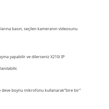
uşlarına basın, seçilen kameranın videosunu
uşma yapabilir ve dilerseniz X210i IP
anılabilir.
e deve boynu mikrofonu kullanarak”bire bir”