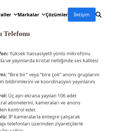
raller
Markalar
Çözümler
İletişim
u Telefonu
fon:
Yüksek hassasiyetli yönlü mikrofonu
a ve yayınlarda kristal netliğinde ses kalitesi
mi:
“Bire bir” veya “bire çok” anons gruplarını
 bildirimlerini ve koordinasyon yayınlarını
ol:
Üç ayrı ekrana yayılan 106 adet
tral abonelerini, kameraları ve anons
en kontrol eder.
lü:
IP kameralarla entegre çalışarak
apı telefonları üzerinden ziyaretçilerle
ânı sağlar.