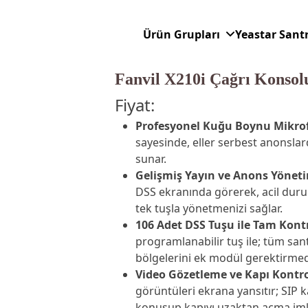
Ürün Grupları
Yeastar Sant
Fanvil X210i Çağrı Konsol
Fiyat:
Profesyonel Kuğu Boynu Mikro
sayesinde, eller serbest anonslard
sunar.
Gelişmiş Yayın ve Anons Yöneti
DSS ekranında görerek, acil durum
tek tuşla yönetmenizi sağlar.
106 Adet DSS Tuşu ile Tam Kontr
programlanabilir tuş ile; tüm san
bölgelerini ek modül gerektirmed
Video Gözetleme ve Kapı Kontro
görüntüleri ekrana yansıtır; SIP k
konuşup kapıyı uzaktan açma imk