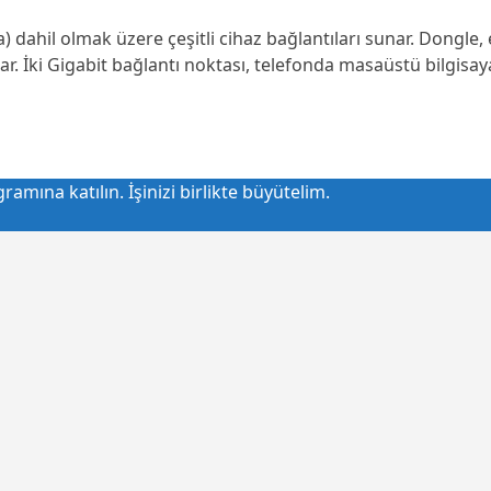
a) dahil olmak üzere çeşitli cihaz bağlantıları sunar. Dongle,
zlar. İki Gigabit bağlantı noktası, telefonda masaüstü bilgisa
amına katılın. İşinizi birlikte büyütelim.