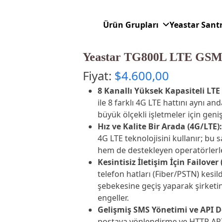
Ürün Grupları
Yeastar Sant
Yeastar TG800L LTE GSM
Fiyat:
$
4.600,00
8 Kanallı Yüksek Kapasiteli LTE
ile 8 farklı 4G LTE hattını aynı a
büyük ölçekli işletmeler için geniş
Hız ve Kalite Bir Arada (4G/LTE):
4G LTE teknolojisini kullanır; bu 
hem de destekleyen operatörlerl
Kesintisiz İletişim İçin Failover
telefon hatları (Fiber/PSTN) kesi
şebekesine geçiş yaparak şirketin
engeller.
Gelişmiş SMS Yönetimi ve API D
postaya yönlendirme ve HTTP API 