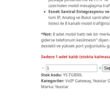
üzerinden mobil mesajlaşma trafi
Esnek Santral Entegrasyonu ve
tüm IP, Analog ve Bulut santraller
listesi ile 8 kanallı mobil trafiğini
*Not:
8 adet mobil hattı tek bir mer
giderse telefonum kesilmesin” diyen i
destekli ve yüksek port yoğunluklu 
Sadece 1 adet kaldı (stokta kalmasa 
Yeastar
Sep
TG800L
Stok kodu:
YS-TG800L
LTE
Kategoriler:
VoIP Gateway
,
Yeastar 
GSM
Marka:
Yeastar
Gateway
adet