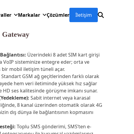
raller
Markalar
Çözümler
İletişim
 Gateway
 Bağlantısı:
Üzerindeki 8 adet SIM kart girişi
nda VoIP sisteminize entegre eder; orta ve
 bir mobil iletişim tüneli açar.
Standart GSM ağ geçitlerinden farklı olarak
sayede hem veri iletiminde yüksek hız sağlar
e HD ses kalitesinde görüşme imkanı sunar.
 (Yedekleme):
Sabit internet veya karasal
ldiğinde, 8 kanal üzerinden otomatik olarak 4G
izin dış dünya ile bağlantısının kopmasını
esteği:
Toplu SMS gönderimi, SMS’ten e-
entegrasyonu ile kurumsal yazılımlarınız