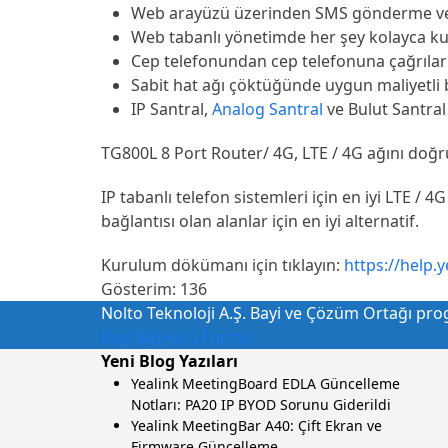
Web arayüzü üzerinden SMS gönderme ve 
Web tabanlı yönetimde her şey kolayca kur
Cep telefonundan cep telefonuna çağrılar 
Sabit hat ağı çöktüğünde uygun maliyetli b
IP Santral,
Analog Santral
ve Bulut Santral 
TG800L 8 Port Router/ 4G, LTE / 4G ağını doğrud
IP tabanlı telefon sistemleri için en iyi LTE /
bağlantısı olan alanlar için en iyi alternatif.
Kurulum dökümanı için tıklayın:
https://help
Gösterim:
136
Nolto Teknoloji A.Ş. Bayi ve Çözüm Ortağı progr
Bayi Başvuru Formu
Yeni Blog Yazıları
Yealink MeetingBoard EDLA Güncelleme
Notları: PA20 IP BYOD Sorunu Giderildi
Yealink MeetingBar A40: Çift Ekran ve
Firmware Güncelleme