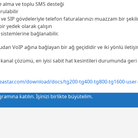
alma ve toplu SMS desteği
ulabilir
ve SIP gövdeleriyle telefon faturalarınızı muazzam bir şeki
ir yedek olarak çalışın
sistemlerine bağlanabilir.
an VoIP ağına bağlayan bir ağ geçididir ve iki yönlü iletişim
 4G kanal çözümü, en iyisi sabit hat kesintileri durumunda ger
.yeastar.com/download/docs/tg200-tg400-tg800-tg1600-user
amına katılın. İşinizi birlikte büyütelim.