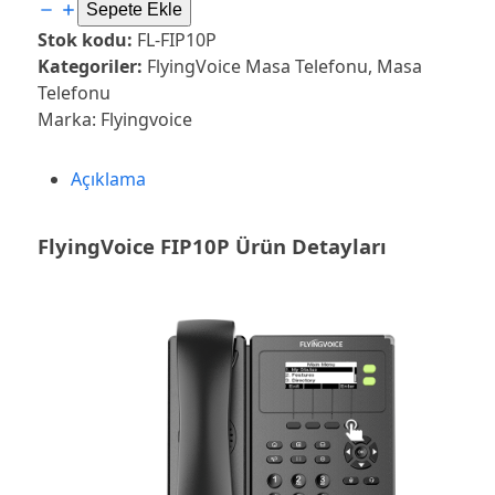
FlyingVoice
Sepete Ekle
FIP10P
Stok kodu:
FL-FIP10P
Kablosuz
Kategoriler:
FlyingVoice Masa Telefonu
,
Masa
Masa
Telefonu
Telefonu
Marka:
Flyingvoice
adet
Açıklama
FlyingVoice FIP10P Ürün Detayları