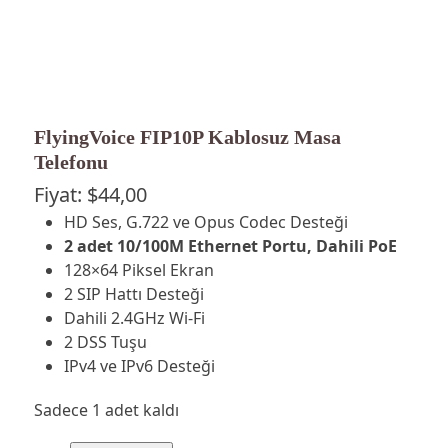
FlyingVoice FIP10P Kablosuz Masa
Telefonu
Fiyat:
$
44,00
HD Ses, G.722 ve Opus Codec Desteği
2 adet 10/100M Ethernet Portu, Dahili PoE
128×64 Piksel Ekran
2 SIP Hattı Desteği
Dahili 2.4GHz Wi-Fi
2 DSS Tuşu
IPv4 ve IPv6 Desteği
Sadece 1 adet kaldı