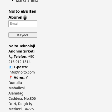
Markalarımız
Nolto eBülten
Aboneliği
Nolto Teknoloji
Anonim Şirketi
📞
Telefon
:
+90
216 912 1314
📧
E-posta:
info@nolto.com
📍
Adres
: Y.
Dudullu
Mahallesi,
Alemdağ
Caddesi, No:806
D:14, Dalçık İş
Merkezi, 34775