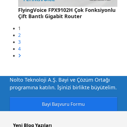
FlyingVoice FPX9102H Çok Fonksiyonlu
Çift Bantlı Gigabit Router
1
2
3
4
Nolto Teknoloji A.Ş. Bayi ve Çözüm Ortağı
programına katılın. İşinizi birlikte büyütelim.
Bayi Başvuru Formu
Yeni Blog Yazıları