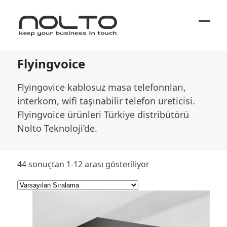
Ope
Close
mobi
mobi
Flyingvoice
men
men
Flyingovice kablosuz masa telefonnları,
interkom, wifi taşınabilir telefon üreticisi.
Flyingvoice ürünleri Türkiye distribütörü
Nolto Teknoloji’de.
44 sonuçtan 1-12 arası gösteriliyor