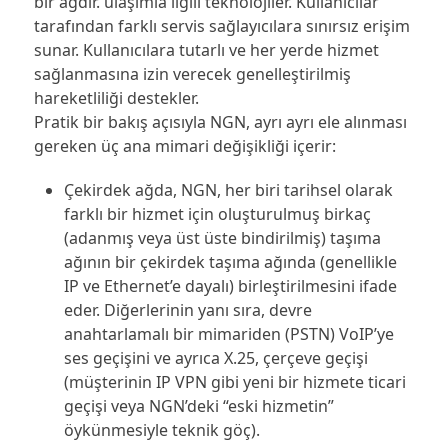
bir ağdır. ulaşımla ilgili teknolojiler. Kullanıcılar
tarafından farklı servis sağlayıcılara sınırsız erişim
sunar. Kullanıcılara tutarlı ve her yerde hizmet
sağlanmasına izin verecek genelleştirilmiş
hareketliliği destekler.
Pratik bir bakış açısıyla NGN, ayrı ayrı ele alınması
gereken üç ana mimari değişikliği içerir:
Çekirdek ağda, NGN, her biri tarihsel olarak
farklı bir hizmet için oluşturulmuş birkaç
(adanmış veya üst üste bindirilmiş) taşıma
ağının bir çekirdek taşıma ağında (genellikle
IP ve Ethernet’e dayalı) birleştirilmesini ifade
eder. Diğerlerinin yanı sıra, devre
anahtarlamalı bir mimariden (PSTN) VoIP’ye
ses geçişini ve ayrıca X.25, çerçeve geçişi
(müşterinin IP VPN gibi yeni bir hizmete ticari
geçişi veya NGN’deki “eski hizmetin”
öykünmesiyle teknik göç).