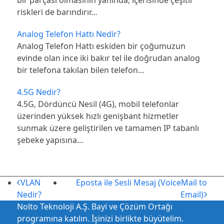
riskleri de barındırır…
Analog Telefon Hattı Nedir?
Analog Telefon Hattı eskiden bir çoğumuzun
evinde olan ince iki bakır tel ile doğrudan analog
bir telefona takılan bilen telefon…
4.5G Nedir?
4.5G, Dördüncü Nesil (4G), mobil telefonlar
üzerinden yüksek hızlı genişbant hizmetler
sunmak üzere geliştirilen ve tamamen IP tabanlı
şebeke yapısına…
önceki
sonraki
VLAN
Eposta ile Sesli Mesaj (VoiceMail to
gönderi:
gönderi:
Nedir?
Email)
Nolto Teknoloji A.Ş. Bayi ve Çözüm Ortağı
programına katılın. İşinizi birlikte büyütelim.