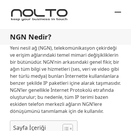
Ope
Close
mobi
mobi
NGN Nedir?
men
men
Yeni nesil ağ (NGN), telekomünikasyon çekirdeği
ve erişim ağlarındaki temel mimari değişikliklerin
bir bütünüdür. NGN’nin arkasındaki genel fikir, bir
ağın tüm bilgi ve hizmetleri (ses, veri ve video gibi
her türlü medya) bunları İnternette kullanılanlara
benzer şekilde IP paketleri içine alarak taşımasıdır.
NGN’ler genellikle İnternet Protokolü etrafında
oluşturulur; bu nedenle, tüm IP terimi bazen
eskiden telefon merkezli ağların NGN’lere
dönüşümünü tanımlamak için de kullanılır.
Sayfa İçeriği