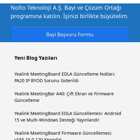
Nolto Teknoloji A.Ş. Bayi ve Çözüm Ortağı
programına katılın. İşinizi birlikte büyütelim.
Bayi Başvuru Formu
Yeni Blog Yazıları
Yealink MeetingBoard EDLA Güncelleme Notları:
PA20 IP BYOD Sorunu Giderildi
Yealink MeetingBar A40: Çift Ekran ve Firmware
Güncelleme
Yealink MeetingBoard EDLA Güncellemesi: Android
15 ve Multi-Windows Desteği Yayınlandı!
Yealink MeetingBoard Firmware Güncellemesi:
v155.15.0.120 Yayında!