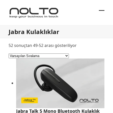
Ope
Close
mobi
mobi
Jabra Kulaklıklar
men
men
52 sonuçtan 49-52 arası gösteriliyor
Jabra Talk 5 Mono Bluetooth Kulaklık