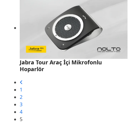
Jabra Tour Araç İçi Mikrofonlu
Hoparlör
1
2
3
4
5