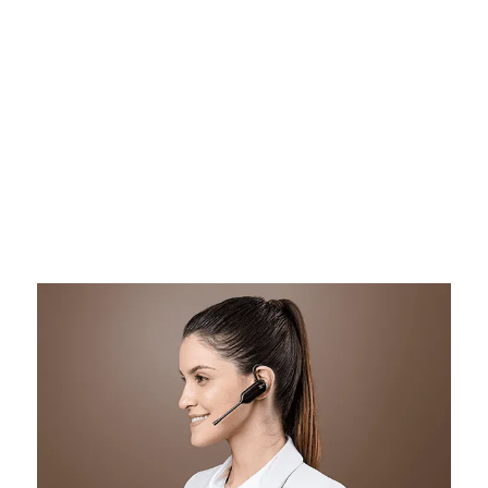
için Yealink, gün boyu rahatlık sağlamak için
hafif bir tasarıma ve 4 takma stiline sahip
WH63 kulaklığı ve farklı boyutta kulak
uçlarını oluştur.