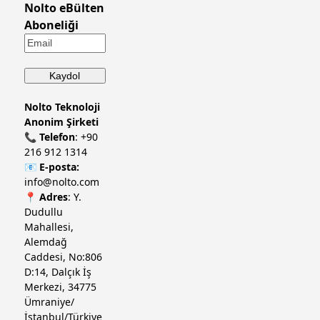
Nolto eBülten
Aboneliği
Nolto Teknoloji
Anonim Şirketi
📞
Telefon
:
+90
216 912 1314
📧
E-posta:
info@nolto.com
📍
Adres
: Y.
Dudullu
Mahallesi,
Alemdağ
Caddesi, No:806
D:14, Dalçık İş
Merkezi, 34775
Ümraniye/
İstanbul/Türkiye