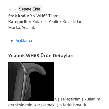
Yealink
Sepete Ekle
WH63
Stok kodu:
YN-WH63 Teams
Dönüştürülebilir
Kategoriler:
Kulaklık
,
Yealink Kulaklıklar
DECT
Marka:
Yealink
Kablosuz
Kulaklık
Açıklama
adet
Yealink WH63 Ürün Detayları
Kişiselleştirilmiş kullanım
gereksinimini karşılamak için farklı boyutlu