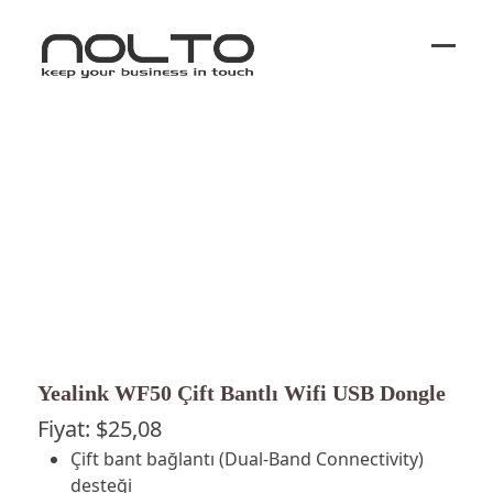
Ope
Close
mobi
mobi
men
men
Yealink WF50 Çift Bantlı Wifi USB Dongle
Fiyat:
$
25,08
Çift bant bağlantı (Dual-Band Connectivity)
desteği