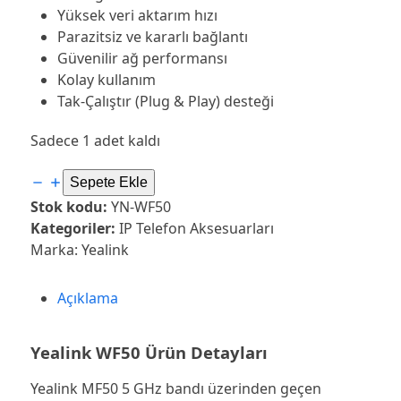
Yüksek veri aktarım hızı
Parazitsiz ve kararlı bağlantı
Güvenilir ağ performansı
Kolay kullanım
Tak-Çalıştır (Plug & Play) desteği
Sadece 1 adet kaldı
Yealink
Sepete Ekle
WF50
Stok kodu:
YN-WF50
Çift
Kategoriler:
IP Telefon Aksesuarları
Bantlı
Marka:
Yealink
Wifi
USB
Açıklama
Dongle
adet
Yealink WF50 Ürün Detayları
Yealink MF50 5 GHz bandı üzerinden geçen