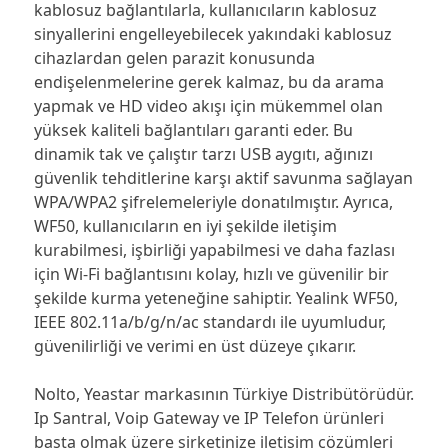
kablosuz bağlantılarla, kullanıcıların kablosuz
sinyallerini engelleyebilecek yakındaki kablosuz
cihazlardan gelen parazit konusunda
endişelenmelerine gerek kalmaz, bu da arama
yapmak ve HD video akışı için mükemmel olan
yüksek kaliteli bağlantıları garanti eder.
Bu
dinamik tak ve çalıştır tarzı USB aygıtı, ağınızı
güvenlik tehditlerine karşı aktif savunma sağlayan
WPA/WPA2 şifrelemeleriyle donatılmıştır.
Ayrıca,
WF50, kullanıcıların en iyi şekilde iletişim
kurabilmesi, işbirliği yapabilmesi ve daha fazlası
için Wi-Fi bağlantısını kolay, hızlı ve güvenilir bir
şekilde kurma yeteneğine sahiptir.
Yealink WF50,
IEEE 802.11a/b/g/n/ac standardı ile uyumludur,
güvenilirliği ve verimi en üst düzeye çıkarır.
Nolto, Yeastar markasının Türkiye Distribütörüdür.
Ip Santral, Voip Gateway ve IP Telefon ürünleri
başta olmak üzere şirketinize iletişim çözümleri