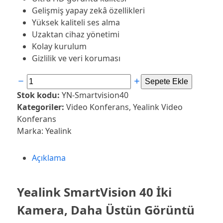
Gelişmiş yapay zekâ özellikleri
Yüksek kaliteli ses alma
Uzaktan cihaz yönetimi
Kolay kurulum
Gizlilik ve veri koruması
Yealink
Sepete Ekle
SmartVision
Stok kodu:
YN-Smartvision40
40
Kategoriler:
Video Konferans
,
Yealink Video
Hepsi
Konferans
Bir
Marka:
Yealink
Arada
4K
Açıklama
Video
Bar
(AI
Yealink SmartVision 40 İki
Kadraj,
Kamera, Daha Üstün Görüntü
8
Mikrofon)