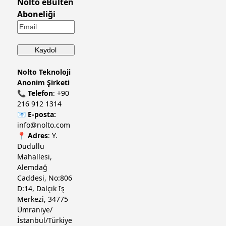
Nolto eBülten
Aboneliği
Nolto Teknoloji
Anonim Şirketi
📞
Telefon
:
+90
216 912 1314
📧
E-posta:
info@nolto.com
📍
Adres
: Y.
Dudullu
Mahallesi,
Alemdağ
Caddesi, No:806
D:14, Dalçık İş
Merkezi, 34775
Ümraniye/
İstanbul/Türkiye