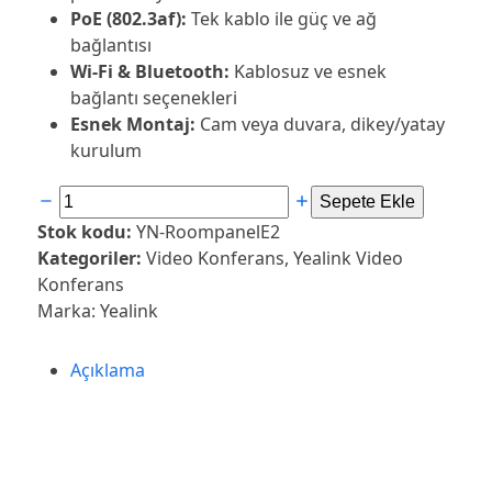
PoE (802.3af):
Tek kablo ile güç ve ağ
bağlantısı
Wi-Fi & Bluetooth:
Kablosuz ve esnek
bağlantı seçenekleri
Esnek Montaj:
Cam veya duvara, dikey/yatay
kurulum
Yealink
Sepete Ekle
RoomPanel
Stok kodu:
YN-RoompanelE2
E2
Kategoriler:
Video Konferans
,
Yealink Video
Oda
Konferans
Rezervasyon
Marka:
Yealink
Paneli
adet
Açıklama
Yealink RoomPanel E2