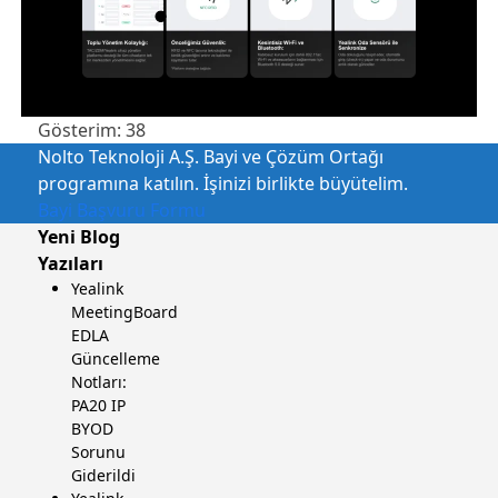
Gösterim:
38
Nolto Teknoloji A.Ş. Bayi ve Çözüm Ortağı
programına katılın. İşinizi birlikte büyütelim.
Bayi Başvuru Formu
Yeni Blog
Yazıları
Yealink
MeetingBoard
EDLA
Güncelleme
Notları:
PA20 IP
BYOD
Sorunu
Giderildi