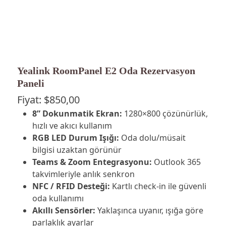
Yealink RoomPanel E2 Oda Rezervasyon
Paneli
Fiyat:
$
850,00
8” Dokunmatik Ekran:
1280×800 çözünürlük,
hızlı ve akıcı kullanım
RGB LED Durum Işığı:
Oda dolu/müsait
bilgisi uzaktan görünür
Teams & Zoom Entegrasyonu:
Outlook 365
takvimleriyle anlık senkron
NFC / RFID Desteği:
Kartlı check-in ile güvenli
oda kullanımı
Akıllı Sensörler:
Yaklaşınca uyanır, ışığa göre
parlaklık ayarlar