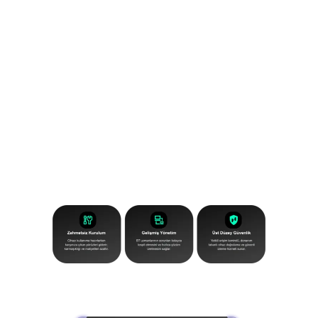
Yealink RoomPanel E2, güçlü güncellemelerle
şimdi çok daha yetenekli. Verilerinizi korumak
için donanım destekli güvenlik özelliklerinin ve
çok daha akıcı bir iş birliği deneyiminin keyfini
çıkarın.
Android 13
işletim sisteminden güç
alan cihaz; daha hızlı performans, artırılmış
kararlılık ve kullanıcı dostu bir deneyim sunar.