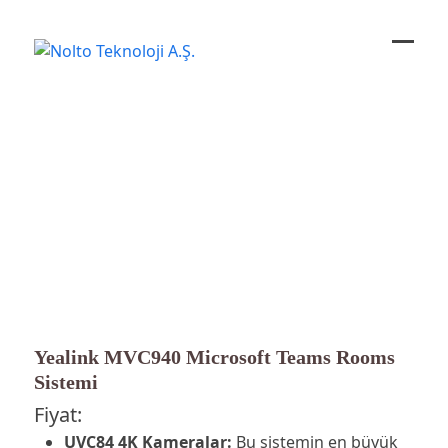
Ope
Close
mobi
mobi
men
men
Yealink MVC940 Microsoft Teams Rooms
Sistemi
Fiyat:
UVC84 4K Kameralar:
Bu sistemin en büyük