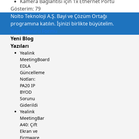
Kamera Bağlantısı için 1x Ethernet Portu
Gösterim:
79
Nolto Teknoloji A.Ş. Bayi ve Çözüm Ortağı
programına katılın. İşinizi birlikte büyütelim.
Bayi Başvuru Formu
Yeni Blog
Yazıları
Yealink
MeetingBoard
EDLA
Güncelleme
Notları:
PA20 IP
BYOD
Sorunu
Giderildi
Yealink
MeetingBar
A40: Çift
Ekran ve
Firmware