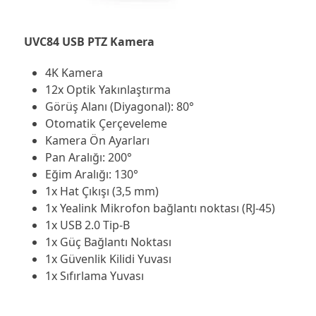
UVC84 USB PTZ Kamera
4K Kamera
12x Optik Yakınlaştırma
Görüş Alanı (Diyagonal): 80°
Otomatik Çerçeveleme
Kamera Ön Ayarları
Pan Aralığı: 200°
Eğim Aralığı: 130°
1x Hat Çıkışı (3,5 mm)
1x Yealink Mikrofon bağlantı noktası (RJ-45)
1x USB 2.0 Tip-B
1x Güç Bağlantı Noktası
1x Güvenlik Kilidi Yuvası
1x Sıfırlama Yuvası