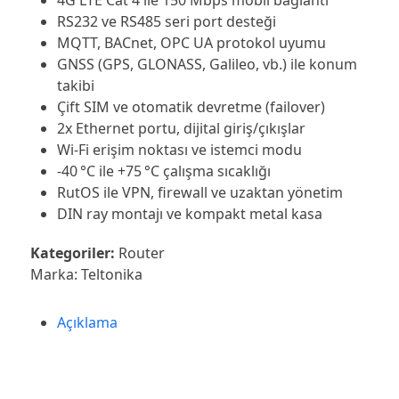
RS232 ve RS485 seri port desteği
MQTT, BACnet, OPC UA protokol uyumu
GNSS (GPS, GLONASS, Galileo, vb.) ile konum
takibi
Çift SIM ve otomatik devretme (failover)
2x Ethernet portu, dijital giriş/çıkışlar
Wi‑Fi erişim noktası ve istemci modu
-40 °C ile +75 °C çalışma sıcaklığı
RutOS ile VPN, firewall ve uzaktan yönetim
DIN ray montajı ve kompakt metal kasa
Kategoriler:
Router
Marka:
Teltonika
Açıklama