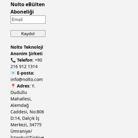
Nolto eBülten
Aboneliği
Nolto Teknoloji
Anonim Şirketi
📞
Telefon
:
+90
216 912 1314
📧
E-posta:
info@nolto.com
📍
Adres
: Y.
Dudullu
Mahallesi,
Alemdağ
Caddesi, No:806
D:14, Dalçık İş
Merkezi, 34775
Ümraniye/
İstanbul/Türkiye