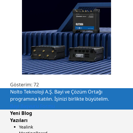
Gösterim:
72
Nolto Teknoloji A.Ş. Bayi ve Çözüm Ortağı
programına katılın. İşinizi birlikte büyütelim.
Bayi Başvuru Formu
Yeni Blog
Yazıları
Yealink