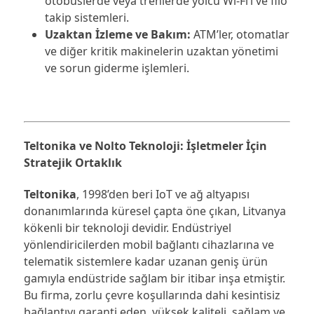
otobüslerde veya trenlerde yolcu Wi-Fi’ı ve filo
takip sistemleri.
Uzaktan İzleme ve Bakım:
ATM’ler, otomatlar
ve diğer kritik makinelerin uzaktan yönetimi
ve sorun giderme işlemleri.
Teltonika ve Nolto Teknoloji: İşletmeler İçin
Stratejik Ortaklık
Teltonika
, 1998’den beri IoT ve ağ altyapısı
donanımlarında küresel çapta öne çıkan, Litvanya
kökenli bir teknoloji devidir. Endüstriyel
yönlendiricilerden mobil bağlantı cihazlarına ve
telematik sistemlere kadar uzanan geniş ürün
gamıyla endüstride sağlam bir itibar inşa etmiştir.
Bu firma, zorlu çevre koşullarında dahi kesintisiz
bağlantıyı garanti eden, yüksek kaliteli, sağlam ve