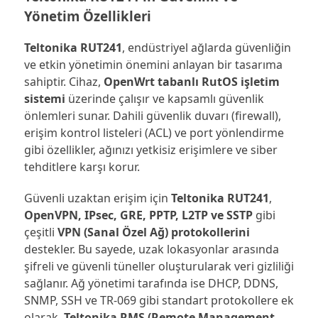
Yönetim Özellikleri
Teltonika RUT241
, endüstriyel ağlarda güvenliğin
ve etkin yönetimin önemini anlayan bir tasarıma
sahiptir. Cihaz,
OpenWrt tabanlı RutOS işletim
sistemi
üzerinde çalışır ve kapsamlı güvenlik
önlemleri sunar. Dahili güvenlik duvarı (firewall),
erişim kontrol listeleri (ACL) ve port yönlendirme
gibi özellikler, ağınızı yetkisiz erişimlere ve siber
tehditlere karşı korur.
Güvenli uzaktan erişim için
Teltonika RUT241
,
OpenVPN, IPsec, GRE, PPTP, L2TP ve SSTP
gibi
çeşitli
VPN (Sanal Özel Ağ) protokollerini
destekler. Bu sayede, uzak lokasyonlar arasında
şifreli ve güvenli tüneller oluşturularak veri gizliliği
sağlanır. Ağ yönetimi tarafında ise DHCP, DDNS,
SNMP, SSH ve TR-069 gibi standart protokollere ek
olarak,
Teltonika RMS (Remote Management