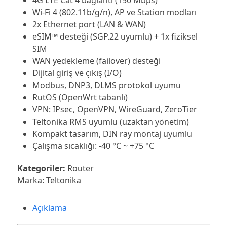
Wi-Fi 4 (802.11b/g/n), AP ve Station modları
2x Ethernet port (LAN & WAN)
eSIM™ desteği (SGP.22 uyumlu) + 1x fiziksel
SIM
WAN yedekleme (failover) desteği
Dijital giriş ve çıkış (I/O)
Modbus, DNP3, DLMS protokol uyumu
RutOS (OpenWrt tabanlı)
VPN: IPsec, OpenVPN, WireGuard, ZeroTier
Teltonika RMS uyumlu (uzaktan yönetim)
Kompakt tasarım, DIN ray montaj uyumlu
Çalışma sıcaklığı: -40 °C ~ +75 °C
Kategoriler:
Router
Marka:
Teltonika
Açıklama