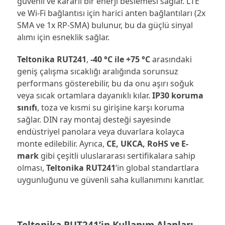
güvenli ve kararlı bir enerji beslemesi sağlar. LTE
ve Wi-Fi bağlantısı için harici anten bağlantıları (2x
SMA ve 1x RP-SMA) bulunur, bu da güçlü sinyal
alımı için esneklik sağlar.
Teltonika RUT241
,
-40 °C ile +75 °C
arasındaki
geniş çalışma sıcaklığı aralığında sorunsuz
performans gösterebilir, bu da onu aşırı soğuk
veya sıcak ortamlara dayanıklı kılar.
IP30 koruma
sınıfı
, toza ve kısmi su girişine karşı koruma
sağlar. DIN ray montaj desteği sayesinde
endüstriyel panolara veya duvarlara kolayca
monte edilebilir. Ayrıca,
CE, UKCA, RoHS ve E-
mark
gibi çeşitli uluslararası sertifikalara sahip
olması,
Teltonika RUT241
‘in global standartlara
uygunluğunu ve güvenli saha kullanımını kanıtlar.
Teltonika RUT241’in Kullanım Alanları