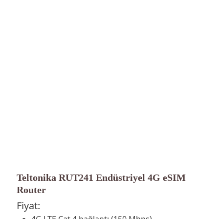
Teltonika RUT241 Endüstriyel 4G eSIM
Router
Fiyat:
4G LTE Cat 4 bağlantı (150 Mbps)