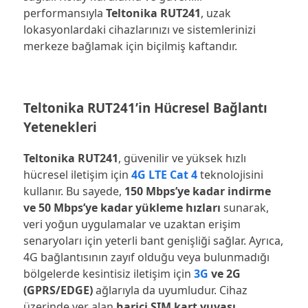
performansıyla
Teltonika RUT241
, uzak
lokasyonlardaki cihazlarınızı ve sistemlerinizi
merkeze bağlamak için biçilmiş kaftandır.
Teltonika RUT241’in Hücresel Bağlantı
Yetenekleri
Teltonika RUT241
, güvenilir ve yüksek hızlı
hücresel iletişim için
4G LTE Cat 4
teknolojisini
kullanır. Bu sayede,
150 Mbps’ye kadar indirme
ve 50 Mbps’ye kadar yükleme hızları
sunarak,
veri yoğun uygulamalar ve uzaktan erişim
senaryoları için yeterli bant genişliği sağlar. Ayrıca,
4G bağlantısının zayıf olduğu veya bulunmadığı
bölgelerde kesintisiz iletişim için
3G
ve 2G
(GPRS/EDGE)
ağlarıyla da uyumludur. Cihaz
üzerinde yer alan
harici SIM kart yuvası
,