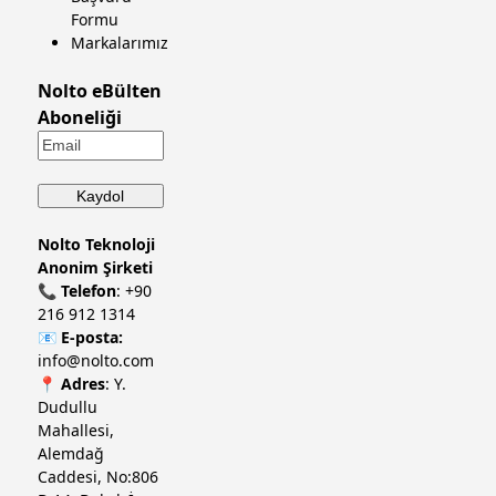
Formu
Markalarımız
Nolto eBülten
Aboneliği
Nolto Teknoloji
Anonim Şirketi
📞
Telefon
:
+90
216 912 1314
📧
E-posta:
info@nolto.com
📍
Adres
: Y.
Dudullu
Mahallesi,
Alemdağ
Caddesi, No:806