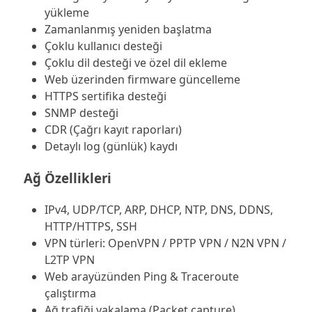
yükleme
Zamanlanmış yeniden başlatma
Çoklu kullanıcı desteği
Çoklu dil desteği ve özel dil ekleme
Web üzerinden firmware güncelleme
HTTPS sertifika desteği
SNMP desteği
CDR (Çağrı kayıt raporları)
Detaylı log (günlük) kaydı
Ağ Özellikleri
IPv4, UDP/TCP, ARP, DHCP, NTP, DNS, DDNS,
HTTP/HTTPS, SSH
VPN türleri: OpenVPN / PPTP VPN / N2N VPN /
L2TP VPN
Web arayüzünden Ping & Traceroute
çalıştırma
Ağ trafiği yakalama (Packet capture)