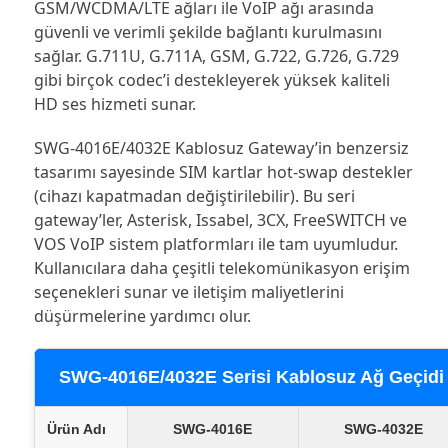
GSM/WCDMA/LTE ağları ile VoIP ağı arasında
güvenli ve verimli şekilde bağlantı kurulmasını
sağlar. G.711U, G.711A, GSM, G.722, G.726, G.729
gibi birçok codec’i destekleyerek yüksek kaliteli
HD ses hizmeti sunar.
SWG-4016E/4032E Kablosuz Gateway’in benzersiz
tasarımı sayesinde SIM kartlar hot-swap destekler
(cihazı kapatmadan değiştirilebilir). Bu seri
gateway’ler, Asterisk, Issabel, 3CX, FreeSWITCH ve
VOS VoIP sistem platformları ile tam uyumludur.
Kullanıcılara daha çeşitli telekomünikasyon erişim
seçenekleri sunar ve iletişim maliyetlerini
düşürmelerine yardımcı olur.
SWG-4016E/4032E Serisi Kablosuz Ağ Geçidi
Ürün Adı
SWG-4016E
SWG-4032E