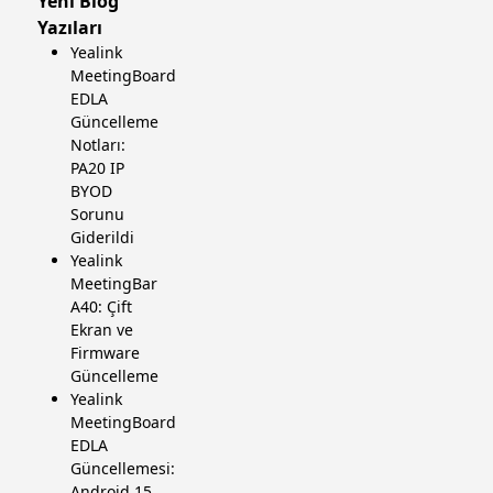
Yeni Blog
Yazıları
Yealink
MeetingBoard
EDLA
Güncelleme
Notları:
PA20 IP
BYOD
Sorunu
Giderildi
Yealink
MeetingBar
A40: Çift
Ekran ve
Firmware
Güncelleme
Yealink
MeetingBoard
EDLA
Güncellemesi:
Android 15