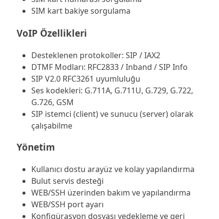
SIM kart bakiye sorgulama
VoIP Özellikleri
Desteklenen protokoller: SIP / IAX2
DTMF Modları: RFC2833 / Inband / SIP Info
SIP V2.0 RFC3261 uyumluluğu
Ses kodekleri: G.711A, G.711U, G.729, G.722,
G.726, GSM
SIP istemci (client) ve sunucu (server) olarak
çalışabilme
Yönetim
Kullanıcı dostu arayüz ve kolay yapılandırma
Bulut servis desteği
WEB/SSH üzerinden bakım ve yapılandırma
WEB/SSH port ayarı
Konfigürasyon dosyası yedekleme ve geri