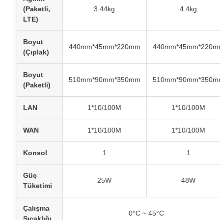
(Paketli,
3.44kg
4.4kg
LTE)
Boyut
440mm*45mm*220mm
440mm*45mm*220m
(Çıplak)
Boyut
510mm*90mm*350mm
510mm*90mm*350m
(Paketli)
LAN
1*10/100M
1*10/100M
WAN
1*10/100M
1*10/100M
Konsol
1
1
Güç
25W
48W
Tüketimi
Çalışma
0°C ~ 45°C
Sıcaklığı