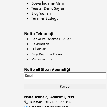
Dosya İndirme Alanı
Yeastar Demo Sayfası
Blog Yazıları
Terimler Sözlüğü
Nolto Teknoloji
Banka ve Ödeme Bilgileri
Hakkımızda
İş İlanları
Bayi Başvuru Formu
Markalarımız
Nolto eBülten Aboneliği
Nolto Teknoloji Anonim Şirketi
📞
Telefon
:
+90 216 912 1314
📧
E-posta:
info@nolto.com