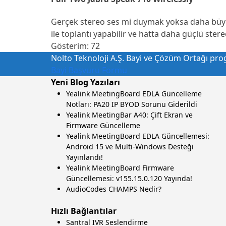
Gerçek stereo ses mi duymak yoksa daha büyük b
ile toplantı yapabilir ve hatta daha güçlü stere
Gösterim:
72
Nolto Teknoloji A.Ş. Bayi ve Çözüm Ortağı progr
Bayi Başvuru Formu
Yeni Blog Yazıları
Yealink MeetingBoard EDLA Güncelleme
Notları: PA20 IP BYOD Sorunu Giderildi
Yealink MeetingBar A40: Çift Ekran ve
Firmware Güncelleme
Yealink MeetingBoard EDLA Güncellemesi:
Android 15 ve Multi-Windows Desteği
Yayınlandı!
Yealink MeetingBoard Firmware
Güncellemesi: v155.15.0.120 Yayında!
AudioCodes CHAMPS Nedir?
Hızlı Bağlantılar
Santral IVR Seslendirme