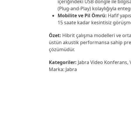
içeriğindeki USB dongle ile bilgisay
(Plug-and-Play) kolaylığıyla entegr
Mobilite ve Pil Ömrü:
Hafif yapısı
15 saate kadar kesintisiz görüşme
Özet:
Hibrit çalışma modelleri ve orta 
üstün akustik performansa sahip pre
çözümüdür.
Kategoriler:
Jabra Video Konferans
,
Marka:
Jabra