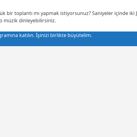
ir toplantı mı yapmak istiyorsunuz? Saniyeler içinde iki Jab
o müzik dinleyebilirsiniz.
amına katılın. İşinizi birlikte büyütelim.