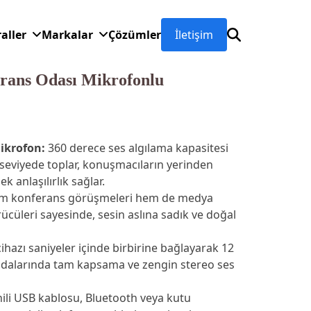
raller
Markalar
Çözümler
İletişim
rans Odası Mikrofonlu
ikrofon:
360 derece ses algılama kapasitesi
 seviyede toplar, konuşmacıların yerinden
anlaşılırlık sağlar.
 konferans görüşmeleri hem de medya
rücüleri sayesinde, sesin aslına sadık ve doğal
cihazı saniyeler içinde birbirine bağlayarak 12
 odalarında tam kapsama ve zengin stereo ses
ili USB kablosu, Bluetooth veya kutu