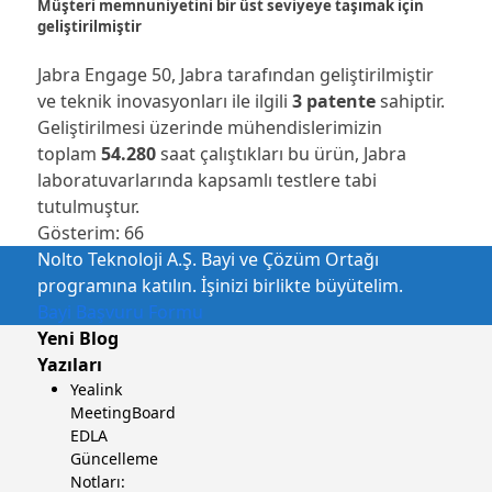
Müşteri memnuniyetini bir üst seviyeye taşımak için
geliştirilmiştir
Jabra Engage 50, Jabra tarafından geliştirilmiştir
ve teknik inovasyonları ile ilgili
3 patente
sahiptir.
Geliştirilmesi üzerinde mühendislerimizin
toplam
54.280
saat çalıştıkları bu ürün, Jabra
laboratuvarlarında kapsamlı testlere tabi
tutulmuştur.
Gösterim:
66
Nolto Teknoloji A.Ş. Bayi ve Çözüm Ortağı
programına katılın. İşinizi birlikte büyütelim.
Bayi Başvuru Formu
Yeni Blog
Yazıları
Yealink
MeetingBoard
EDLA
Güncelleme
Notları: