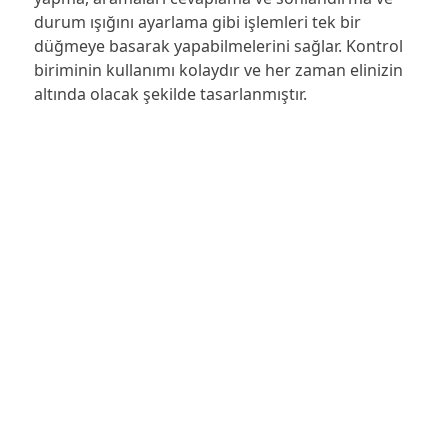
durum ışığını ayarlama gibi işlemleri tek bir
düğmeye basarak yapabilmelerini sağlar. Kontrol
biriminin kullanımı kolaydır ve her zaman elinizin
altında olacak şekilde tasarlanmıştır.
Daha Az Bölünme ve Daha Fazla
Konsantrasyon
Her iki kulaklıkta bulunan çok renkli durum
ışıkları, bölünmelerin minimumda tutulabilmesini
sağlar. Bir
BusyLight
meşgul ışığından daha
özellikli olan durum ışıkları, belirli ihtiyaçlara göre
özelleştirilebilir*. Etkileyici pasif gürültü önleme,
temsilcilerin daha iyi odaklanabilmelerini sağlar.