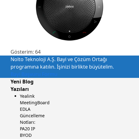
Gösterim:
64
Nolto Teknoloji A.Ş. Bayi ve Çözüm Ortağı
programına katılın. İşinizi birlikte büyütelim.
Bayi Başvuru Formu
Yeni Blog
Yazıları
Yealink
MeetingBoard
EDLA
Güncelleme
Notları:
PA20 IP
BYOD