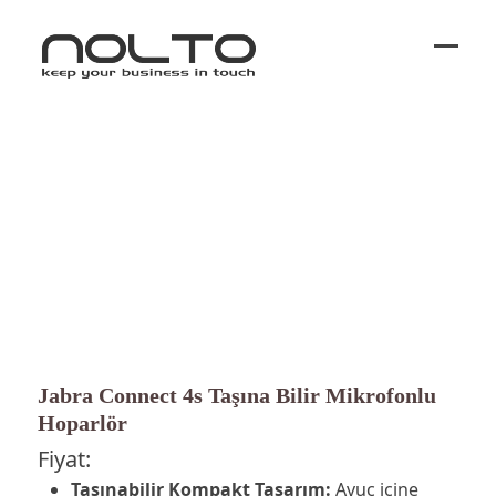
Ope
Close
mobi
mobi
men
men
Jabra Connect 4s Taşına Bilir Mikrofonlu
Hoparlör
Fiyat:
Taşınabilir Kompakt Tasarım:
Avuç içine