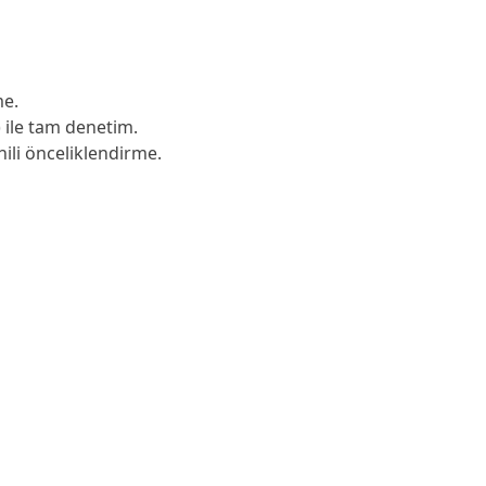
me.
) ile tam denetim.
ili önceliklendirme.