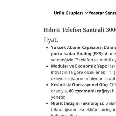
Ürün Grupları
Yeastar Sant
Hibrit Telefon Santrali 3
Fiyat:
Yüksek Abone Kapasitesi (Analo
porta kadar Analog (FXS)
abone 
yeteneğiyle IP telefon ve mobil u
Modüler ve Ekonomik Yapı:
Her 
ihtiyacınıza göre ölçeklenebilir;
ekleyerek yatırım maliyetinizi opt
Kesintisiz Operasyonel Güç:
Çif
oranıyla,
60 eşzamanlı çağrıyı
hi
yönetir.
Hibrit İletişim Teknolojisi:
Gelene
teknolojisinin esnekliğini birle
imkanı sağlar.