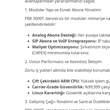
avantajlarından yararlanmanızı sağlar.
1. Modüler Yapı ve Esnek Abone Yönetimi
PBX 3000T, benzersiz bir modüler mimariye sa
şekillendirilebilir:
Analog Abone Desteği:
Her yuvaya takıla
SIP Abone ve VoIP Entegrasyonu:
IP taba
Maliyet Optimizasyonu:
Şirketinizin ölç
(CAPEX) minimumda tutarsınız.
2. Üstün Performans ve Kesintisiz İletişim
Zorlu iş yükleri altında bile stabiliteyi koruma
Çift Çekirdekli ARM CPU:
Yüksek işlem gü
Carrier-Grade Güvenilirlik:
%99,999 çalışm
Linux Kararlılığı:
Güvenlik açıklarına karş
3. Gelişmiş Çağrı Yönetimi ve Santral Özellikler