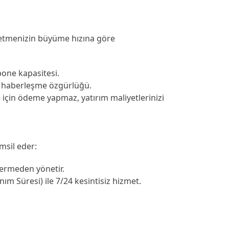
şletmenizin büyüme hızına göre
bone kapasitesi.
sız haberleşme özgürlüğü.
için ödeme yapmaz, yatırım maliyetlerinizi
emsil eder:
vermeden yönetir.
ım Süresi) ile 7/24 kesintisiz hizmet.