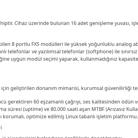
hiptir. Cihaz üzerinde bulunan 16 adet genişleme yuvası, i
bilen 8 portlu FXS modülleri ile yüksek yoğunluklu analog a
nlı telefonlar ve yazılımsal telefonlar (softphone) ile sınır
eğine uygun modül seçimi yaparak, kullanmadığınız kapasite 
k için geliştirilen donanım mimarisi, kurumsal güvenilirliği t
cü gerektiren 60 eşzamanlı çağrıyı, ses kalitesinden ödün 
a süresi (uptime) ve 80.000 saati aşan MTBF (Arızasız Kullan
ı korumalı, optimize edilmiş Linux tabanlı işletim platformu.
i