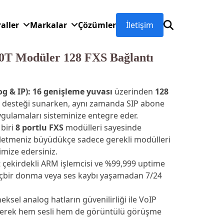
raller
Markalar
Çözümler
İletişim
000T Modüler 128 FXS Bağlantı
g & IP):
16 genişleme yuvası
üzerinden
128
desteği sunarken, aynı zamanda SIP abone
ygulamaları sisteminize entegre eder.
biri
8 portlu FXS
modülleri sayesinde
 işletmeniz büyüdükçe sadece gerekli modülleri
imize edersiniz.
t çekirdekli ARM işlemcisi ve %99,999 uptime
çbir donma veya ses kaybı yaşamadan 7/24
ksel analog hatların güvenilirliği ile VoIP
ştirerek hem sesli hem de görüntülü görüşme