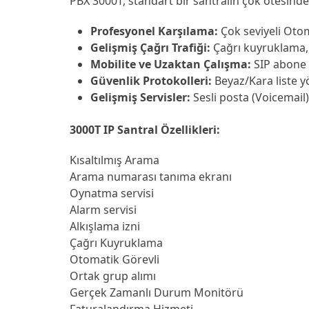
PBX 3000T, standart bir santralin çok ötesinde, 
Profesyonel Karşılama:
Çok seviyeli Otoma
Gelişmiş Çağrı Trafiği:
Çağrı kuyruklama, 
Mobilite ve Uzaktan Çalışma:
SIP abone d
Güvenlik Protokolleri:
Beyaz/Kara liste y
Gelişmiş Servisler:
Sesli posta (Voicemail
3000T IP Santral Özellikleri:
Kısaltılmış Arama
Arama numarası tanıma ekranı
Oynatma servisi
Alarm servisi
Alkışlama izni
Çağrı Kuyruklama
Otomatik Görevli
Ortak grup alımı
Gerçek Zamanlı Durum Monitörü
Faturalandırma Hizmeti