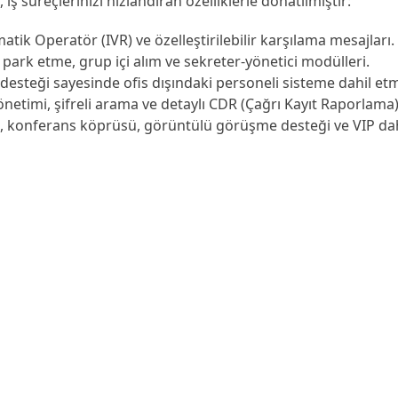
iş süreçlerinizi hızlandıran özelliklerle donatılmıştır:
tik Operatör (IVR) ve özelleştirilebilir karşılama mesajları.
park etme, grup içi alım ve sekreter-yönetici modülleri.
esteği sayesinde ofis dışındaki personeli sisteme dahil et
önetimi, şifreli arama ve detaylı CDR (Çağrı Kayıt Raporlama
), konferans köprüsü, görüntülü görüşme desteği ve VIP dah