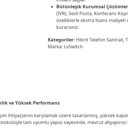
Bütünleşik Kurumsal Çözümler
(IVR), Sesli Posta, Konferans Köpr
özelliklerle ekstra lisans maliyet
kurarsınız.
Kategoriler:
Hibrit Telefon Santrali
,
T
Marka:
LvSwitch
irlik ve Yüksek Performans
im ihtiyaçlarını karşılamak üzere tasarlanmış, yüksek kapasi
rotokolüyle tam uyumlu yapısı sayesinde, mevcut altyapınız