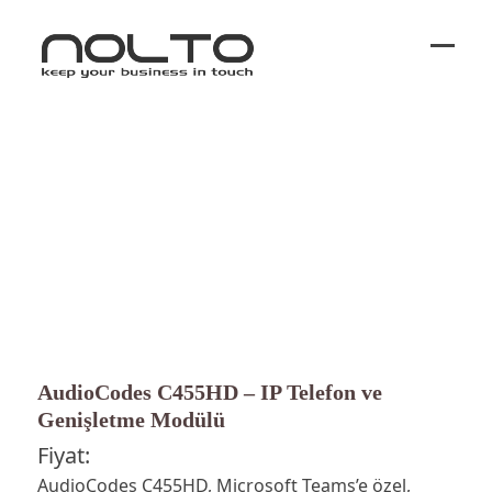
Ope
Close
mobi
mobi
men
men
AudioCodes C455HD – IP Telefon ve
Genişletme Modülü
Fiyat:
AudioCodes C455HD, Microsoft Teams’e özel,