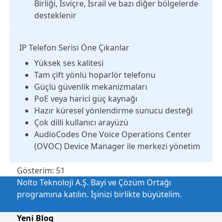
Birliği, İsviçre, İsrail ve bazı diğer bölgelerde
desteklenir
IP Telefon Serisi Öne Çıkanlar
Yüksek ses kalitesi
Tam çift yönlü hoparlör telefonu
Güçlü güvenlik mekanizmaları
PoE veya harici güç kaynağı
Hazır küresel yönlendirme sunucu desteği
Çok dilli kullanıcı arayüzü
AudioCodes One Voice Operations Center
(OVOC) Device Manager ile merkezi yönetim
Gösterim:
51
Nolto Teknoloji A.Ş. Bayi ve Çözüm Ortağı
programına katılın. İşinizi birlikte büyütelim.
Bayi Başvuru Formu
Yeni Blog