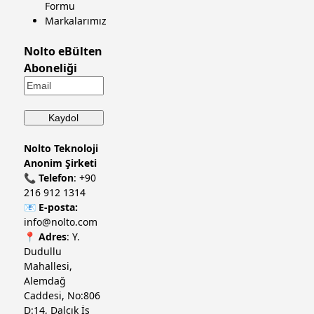
Formu
Markalarımız
Nolto eBülten
Aboneliği
Nolto Teknoloji
Anonim Şirketi
📞
Telefon
:
+90
216 912 1314
📧
E-posta:
info@nolto.com
📍
Adres
: Y.
Dudullu
Mahallesi,
Alemdağ
Caddesi, No:806
D:14, Dalçık İş