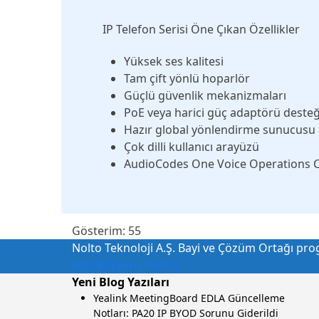
IP Telefon Serisi Öne Çıkan Özellikler
Yüksek ses kalitesi
Tam çift yönlü hoparlör
Güçlü güvenlik mekanizmaları
PoE veya harici güç adaptörü desteğ
Hazır global yönlendirme sunucusu 
Çok dilli kullanıcı arayüzü
AudioCodes One Voice Operations Ce
Gösterim:
55
Nolto Teknoloji A.Ş. Bayi ve Çözüm Ortağı progr
Bayi Başvuru Formu
Yeni Blog Yazıları
Yealink MeetingBoard EDLA Güncelleme
Notları: PA20 IP BYOD Sorunu Giderildi