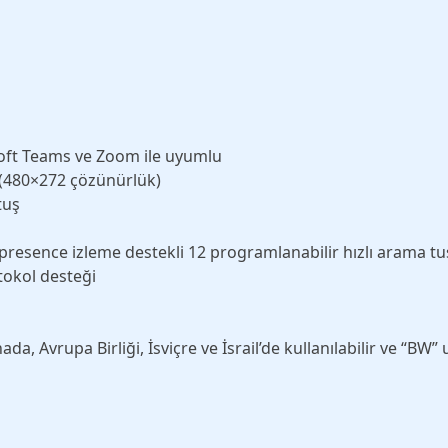
osoft Teams ve Zoom ile uyumlu
n (480×272 çözünürlük)
tuş
resence izleme destekli 12 programlanabilir hızlı arama t
okol desteği
da, Avrupa Birliği, İsviçre ve İsrail’de kullanılabilir ve “BW” u