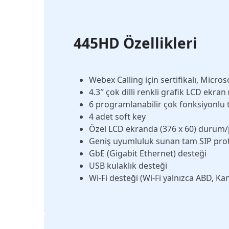
445HD Özellikleri
Webex Calling için sertifikalı, Micr
4.3″ çok dilli renkli grafik LCD ekra
6 programlanabilir çok fonksiyonlu 
4 adet soft key
Özel LCD ekranda (376 x 60) durum/p
Geniş uyumluluk sunan tam SIP prot
GbE (Gigabit Ethernet) desteği
USB kulaklık desteği
Wi-Fi desteği (Wi-Fi yalnızca ABD, Kana