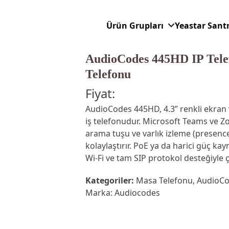
Ürün Grupları
Yeastar Sant
AudioCodes 445HD IP Telef
Telefonu
Fiyat:
AudioCodes 445HD, 4.3” renkli ekran v
iş telefonudur. Microsoft Teams ve Z
arama tuşu ve varlık izleme (presence)
kolaylaştırır. PoE ya da harici güç kay
Wi‑Fi ve tam SIP protokol desteğiyle ç
Kategoriler:
Masa Telefonu
,
AudioCo
Marka:
Audiocodes