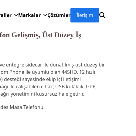
raller
Markalar
Çözümler
İletişim
on Gelişmiş, Üst Düzey İş
e entegre sidecar ile donatılmış üst düzey bir
oom Phone ile uyumlu olan 445HD, 12 hızlı
 desteği sayesinde ekip içi iletişimi
nağı ile çalışabilen cihaz; USB kulaklık, GbE,
ağrı yönetimini kusursuz hale getirir.
des Masa Telefonu