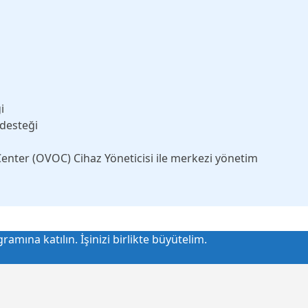
i
desteği
nter (OVOC) Cihaz Yöneticisi ile merkezi yönetim
amına katılın. İşinizi birlikte büyütelim.