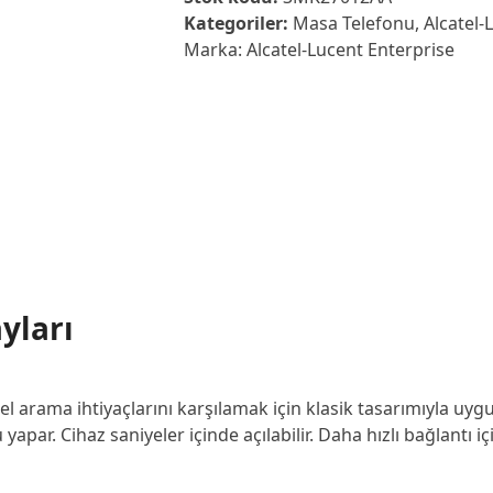
H6
Kategoriler:
Masa Telefonu
,
Alcatel
SIP
Marka:
Alcatel-Lucent Enterprise
Masaüstü
Telefonu
adet
yları
el arama ihtiyaçlarını karşılamak için klasik tasarımıyla uyg
yapar. Cihaz saniyeler içinde açılabilir. Daha hızlı bağlantı i