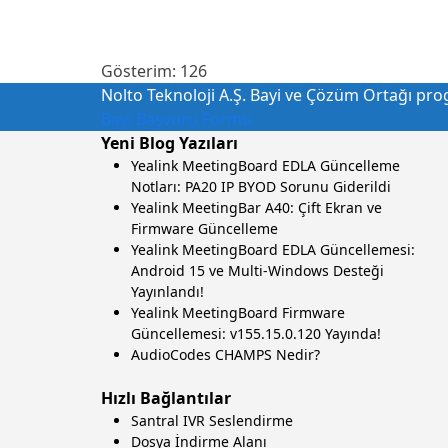
Gösterim:
126
Nolto Teknoloji A.Ş. Bayi ve Çözüm Ortağı progr
Bayi Başvuru Formu
Yeni Blog Yazıları
Yealink MeetingBoard EDLA Güncelleme
Notları: PA20 IP BYOD Sorunu Giderildi
Yealink MeetingBar A40: Çift Ekran ve
Firmware Güncelleme
Yealink MeetingBoard EDLA Güncellemesi:
Android 15 ve Multi-Windows Desteği
Yayınlandı!
Yealink MeetingBoard Firmware
Güncellemesi: v155.15.0.120 Yayında!
AudioCodes CHAMPS Nedir?
Hızlı Bağlantılar
Santral IVR Seslendirme
Dosya İndirme Alanı