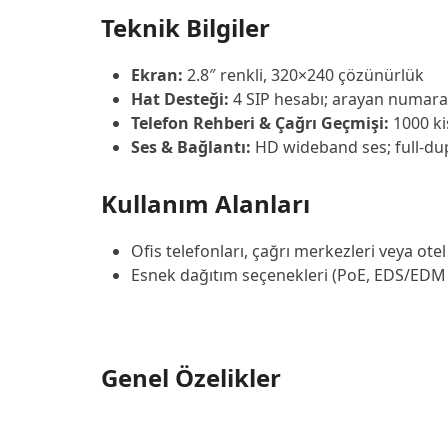
Teknik Bilgiler
Ekran:
2.8″ renkli, 320×240 çözünürlük
Hat Desteği:
4 SIP hesabı; arayan numara, 
Telefon Rehberi & Çağrı Geçmişi:
1000 kiş
Ses & Bağlantı:
HD wideband ses; full-dupl
Kullanım Alanları
Ofis telefonları, çağrı merkezleri veya ote
Esnek dağıtım seçenekleri (PoE, EDS/EDM
Genel Özelikler