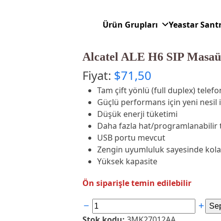
Ürün Grupları
Yeastar Sant
Alcatel ALE H6 SIP Masaü
Fiyat:
$
71,50
Tam çift yönlü (full duplex) telefo
Güçlü performans için yeni nesil i
Düşük enerji tüketimi
Daha fazla hat/programlanabilir t
USB portu mevcut
Zengin uyumluluk sayesinde kol
Yüksek kapasite
Ön siparişle temin edilebilir
Alcatel
Sep
ALE
Stok kodu:
3MK27012AA