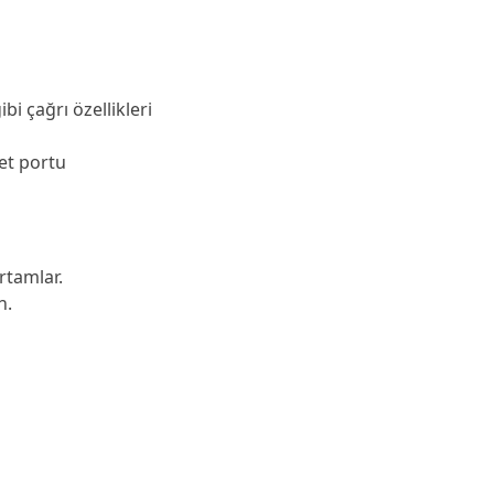
i çağrı özellikleri
net portu
rtamlar.
n.