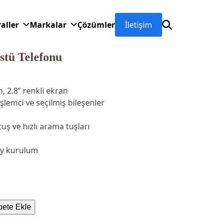
raller
Markalar
Çözümler
İletişim
stü Telefonu
n, 2.8” renkli ekran
şlemci ve seçilmiş bileşenler
uş ve hızlı arama tuşları
ay kurulum
ete Ekle