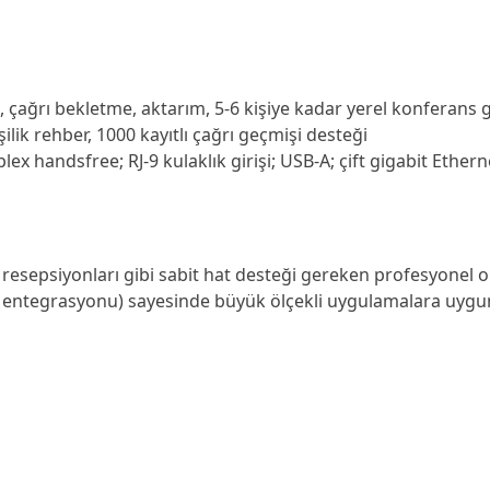
çağrı bekletme, aktarım, 5‑6 kişiye kadar yerel konferans gib
ilik rehber, 1000 kayıtlı çağrı geçmişi desteği
ex handsfree; RJ‑9 kulaklık girişi; USB‑A; çift gigabit Ether
l resepsiyonları gibi sabit hat desteği gereken profesyonel o
 entegrasyonu) sayesinde büyük ölçekli uygulamalara uygu