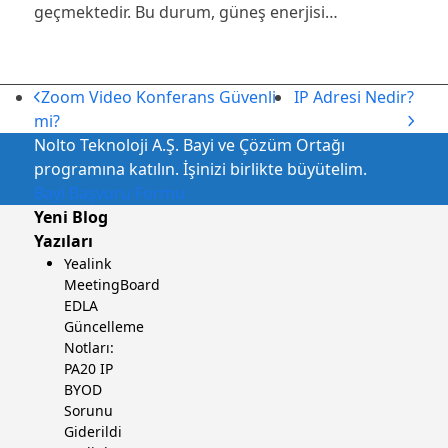
geçmektedir. Bu durum, güneş enerjisi…
önceki
sonraki
Zoom Video Konferans Güvenli
IP Adresi Nedir?
gönderi:
gönderi:
mi?
Nolto Teknoloji A.Ş. Bayi ve Çözüm Ortağı
programına katılın. İşinizi birlikte büyütelim.
Bayi Başvuru Formu
Yeni Blog
Yazıları
Yealink
MeetingBoard
EDLA
Güncelleme
Notları:
PA20 IP
BYOD
Sorunu
Giderildi