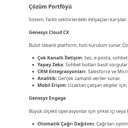
Çözüm Portföyü
Sistem, farklı sektörlerdeki ihtiyaçları karşılar.
Genesys Cloud CX
Bulut tabanlı platform, hızlı kurulum sunar. Öze
Çok Kanallı İletişim
: Ses, e-posta, sohbet
Yapay Zeka
: Sohbet botları basit sorgular
CRM Entegrasyonları
: Salesforce ve Mic
Analitik
: Gerçek zamanlı veriler sunar.
Mobil Erişim
: Uzaktan çalışan ekipler içi
Genesys Engage
Büyük ölçekli operasyonlar için şirket içi veya h
Otomatik Çağrı Dağıtımı
: Çağrıları optim