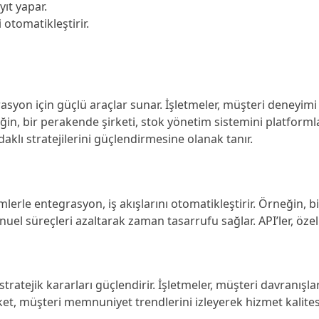
yıt yapar.
i otomatikleştirir.
syon için güçlü araçlar sunar. İşletmeler, müşteri deneyimi 
eğin, bir perakende şirketi, stok yönetim sistemini platform
daklı stratejilerini güçlendirmesine olanak tanır.
lerle entegrasyon, iş akışlarını otomatikleştirir. Örneğin, 
nuel süreçleri azaltarak zaman tasarrufu sağlar. API’ler, özelle
 stratejik kararları güçlendirir. İşletmeler, müşteri davranış
rket, müşteri memnuniyet trendlerini izleyerek hizmet kalitesin