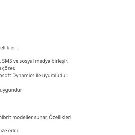
llikleri:
, SMS ve sosyal medya birleşir.
ı çözer.
rosoft Dynamics ile uyumludur.
n uygundur.
ibrit modeller sunar. Özellikleri:
ize eder.