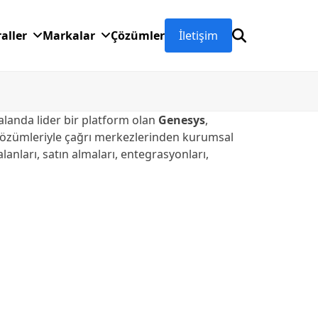
raller
Markalar
Çözümler
İletişim
alanda lider bir platform olan
Genesys
,
çi çözümleriyle çağrı merkezlerinden kurumsal
lanları, satın almaları, entegrasyonları,