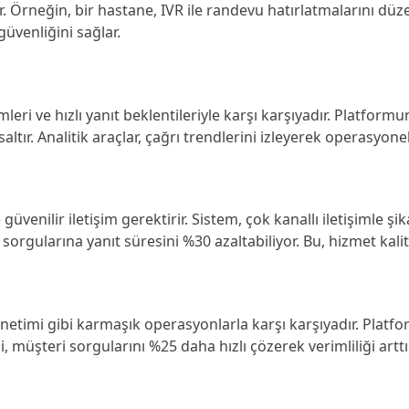
 Örneğin, bir hastane, IVR ile randevu hatırlatmalarını düze
üvenliğini sağlar.
ri ve hızlı yanıt beklentileriyle karşı karşıyadır. Platform
ltır. Analitik araçlar, çağrı trendlerini izleyerek operasyone
venilir iletişim gerektirir. Sistem, çok kanallı iletişimle şi
sorgularına yanıt süresini %30 azaltabiliyor. Bu, hizmet kali
timi gibi karmaşık operasyonlarla karşı karşıyadır. Platfor
i, müşteri sorgularını %25 daha hızlı çözerek verimliliği arttı