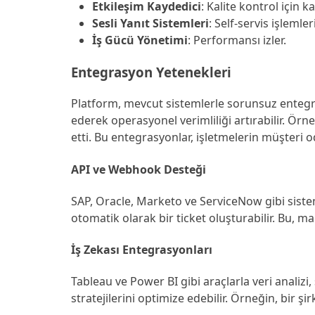
Etkileşim Kaydedici
: Kalite kontrol için ka
Sesli Yanıt Sistemleri
: Self-servis işlemler
İş Gücü Yönetimi
: Performansı izler.
Entegrasyon Yetenekleri
Platform, mevcut sistemlerle sorunsuz entegra
ederek operasyonel verimliliği artırabilir. Örn
etti. Bu entegrasyonlar, işletmelerin müşteri o
API ve Webhook Desteği
SAP, Oracle, Marketo ve ServiceNow gibi sistem
otomatik olarak bir ticket oluşturabilir. Bu, ma
İş Zekası Entegrasyonları
Tableau ve Power BI gibi araçlarla veri analizi,
stratejilerini optimize edebilir. Örneğin, bir şi