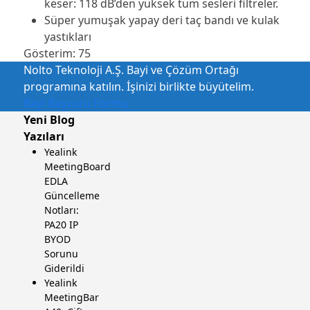
keser: 118 dB’den yüksek tüm sesleri filtreler.
Süper yumuşak yapay deri taç bandı ve kulak
yastıkları
Gösterim:
75
Nolto Teknoloji A.Ş. Bayi ve Çözüm Ortağı
programına katılın. İşinizi birlikte büyütelim.
Bayi Başvuru Formu
Yeni Blog
Yazıları
Yealink
MeetingBoard
EDLA
Güncelleme
Notları:
PA20 IP
BYOD
Sorunu
Giderildi
Yealink
MeetingBar