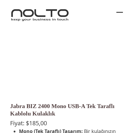
Ope
Close
mobi
mobi
men
men
Jabra BIZ 2400 Mono USB-A Tek Taraflı
Kablolu Kulaklık
Fiyat:
$
185,00
Mono (Tek Taraflı) Tasarım:
Bir kulağınızın