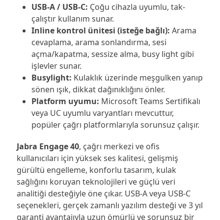
USB-A / USB-C:
Çoğu cihazla uyumlu, tak-
çalıştır kullanım sunar.
Inline kontrol ünitesi (isteğe bağlı):
Arama
cevaplama, arama sonlandırma, sesi
açma/kapatma, sessize alma, busy light gibi
işlevler sunar.
Busylight:
Kulaklık üzerinde meşgulken yanıp
sönen ışık, dikkat dağınıklığını önler.
Platform uyumu:
Microsoft Teams Sertifikalı
veya UC uyumlu varyantları mevcuttur,
popüler çağrı platformlarıyla sorunsuz çalışır.
Jabra Engage 40
, çağrı merkezi ve ofis
kullanıcıları için yüksek ses kalitesi, gelişmiş
gürültü engelleme, konforlu tasarım, kulak
sağlığını koruyan teknolojileri ve güçlü veri
analitiği desteğiyle öne çıkar. USB-A veya USB-C
seçenekleri, gerçek zamanlı yazılım desteği ve 3 yıl
garanti avantajıyla uzun ömürlü ve sorunsuz bir