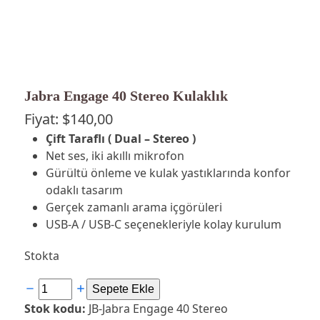
Jabra Engage 40 Stereo Kulaklık
Fiyat:
$
140,00
Çift Taraflı ( Dual – Stereo )
Net ses, iki akıllı mikrofon
Gürültü önleme ve kulak yastıklarında konfor
odaklı tasarım
Gerçek zamanlı arama içgörüleri
USB‑A / USB‑C seçenekleriyle kolay kurulum
Stokta
Jabra
Sepete Ekle
Engage
Stok kodu:
JB-Jabra Engage 40 Stereo