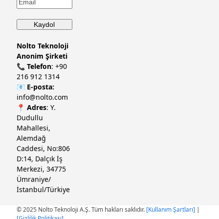
Nolto Teknoloji
Anonim Şirketi
📞
Telefon
:
+90
216 912 1314
📧
E-posta:
info@nolto.com
📍
Adres
: Y.
Dudullu
Mahallesi,
Alemdağ
Caddesi, No:806
D:14, Dalçık İş
Merkezi, 34775
Ümraniye/
İstanbul/Türkiye
© 2025 Nolto Teknoloji A.Ş. Tüm hakları saklıdır.
[Kullanım Şartları]
|
[Gizlilik Politikası]