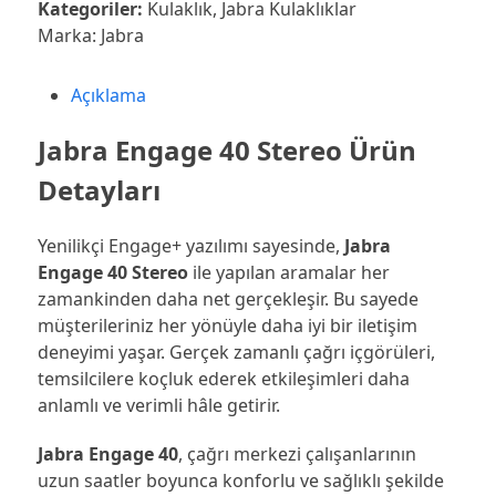
40
Kategoriler:
Kulaklık
,
Jabra Kulaklıklar
Stereo
Marka:
Jabra
Kulaklık
adet
Açıklama
Jabra Engage 40 Stereo Ürün
Detayları
Yenilikçi Engage+ yazılımı sayesinde,
Jabra
Engage 40 Stereo
ile yapılan aramalar her
zamankinden daha net gerçekleşir. Bu sayede
müşterileriniz her yönüyle daha iyi bir iletişim
deneyimi yaşar. Gerçek zamanlı çağrı içgörüleri,
temsilcilere koçluk ederek etkileşimleri daha
anlamlı ve verimli hâle getirir.
Jabra Engage 40
, çağrı merkezi çalışanlarının
uzun saatler boyunca konforlu ve sağlıklı şekilde