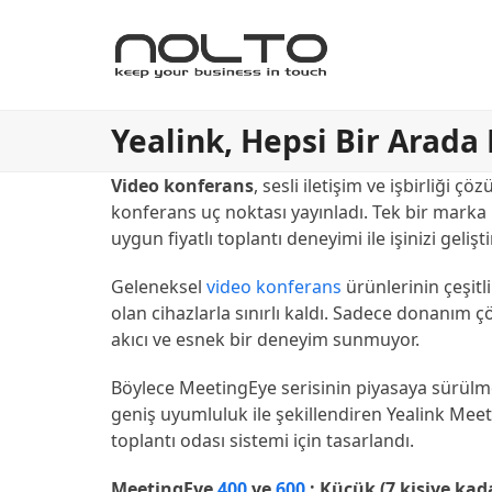
Yealink, Hepsi Bir Arad
Video konferans
, sesli iletişim ve işbirliği
konferans uç noktası yayınladı. Tek bir marka b
uygun fiyatlı toplantı deneyimi ile işinizi geli
Geleneksel
video konferans
ürünlerinin çeşitl
olan cihazlarla sınırlı kaldı. Sadece donanım çö
akıcı ve esnek bir deneyim sunmuyor.
Böylece MeetingEye serisinin piyasaya sürülmes
geniş uyumluluk ile şekillendiren Yealink Mee
toplantı odası sistemi için tasarlandı.
MeetingEye
400
ve
600
: Küçük (7 kişiye kad