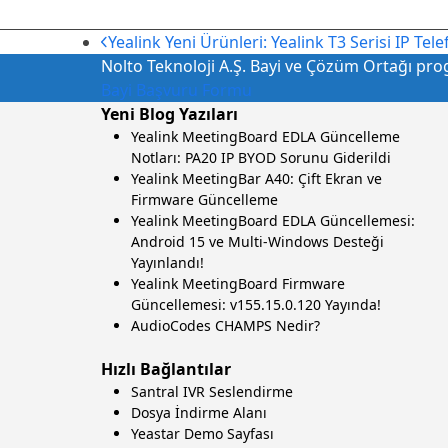
önceki
Yealink Yeni Ürünleri: Yealink T3 Serisi IP Tele
gönderi:
Nolto Teknoloji A.Ş. Bayi ve Çözüm Ortağı progr
Bayi Başvuru Formu
Yeni Blog Yazıları
Yealink MeetingBoard EDLA Güncelleme
Notları: PA20 IP BYOD Sorunu Giderildi
Yealink MeetingBar A40: Çift Ekran ve
Firmware Güncelleme
Yealink MeetingBoard EDLA Güncellemesi:
Android 15 ve Multi-Windows Desteği
Yayınlandı!
Yealink MeetingBoard Firmware
Güncellemesi: v155.15.0.120 Yayında!
AudioCodes CHAMPS Nedir?
Hızlı Bağlantılar
Santral IVR Seslendirme
Dosya İndirme Alanı
Yeastar Demo Sayfası