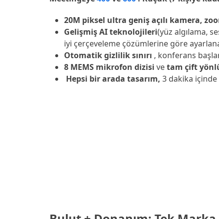
20M piksel ultra geniş açılı kamera, z
Gelişmiş AI teknolojileri
(yüz algılama, s
iyi çerçeveleme çözümlerine göre ayarlanab
Otomatik gizlilik sınırı
, konferans başlar
8 MEMS mikrofon dizisi
ve
tam çift yönl
Hepsi bir arada tasarım,
3 dakika içinde
Bulut + Donanım: Tek Marka 