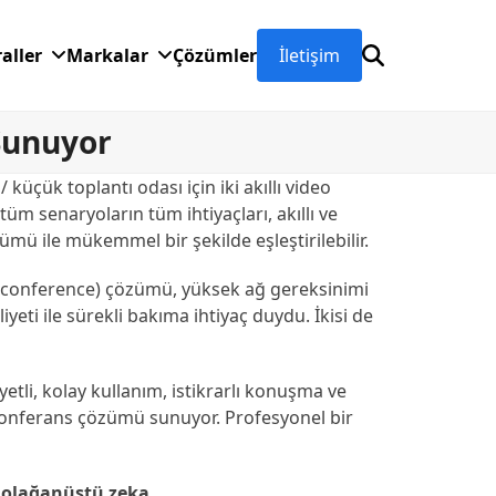
raller
Markalar
Çözümler
İletişim
Sunuyor
 / küçük toplantı odası için iki akıllı video
tüm senaryoların tüm ihtiyaçları, akıllı ve
ümü ile mükemmel bir şekilde eşleştirilebilir.
eo conference) çözümü, yüksek ağ gereksinimi
yeti ile sürekli bakıma ihtiyaç duydu. İkisi de
tli, kolay kullanım, istikrarlı konuşma ve
o konferans çözümü sunuyor. Profesyonel bir
in olağanüstü zeka