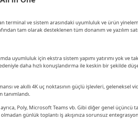
n terminal ve sistem arasındaki uyumluluk ve ürün yinelem
rafından tam olarak desteklenen tüm donanım ve yazılım satı
tımda uyumluluk için ekstra sistem yapımı yatırımı yok ve t
eniyle daha hızlı konuşlandırma ile keskin bir şekilde düş
sı ve akıllı 4K uç noktasının güçlü işlevleri, geleneksel vid
n tanımlandı.
ayrıca, Poly, Microsoft Teams vb. Gibi diğer genel üçüncü 
ti olmadan günlük toplantı iş akışınıza sorunsuz entegrasyon