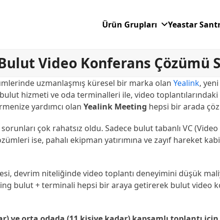
Ürün Grupları
Yeastar Sant
a Bulut Video Konferans Çözümü 
 çözümlerinde uzmanlaşmış küresel bir marka olan
Yealink
, yeni
ulut hizmeti ve oda terminalleri ile, video toplantılarındaki 
ştirmenize yardımcı olan
Yealink Meeting
hepsi bir arada çöz
i sorunları çok rahatsız oldu. Sadece bulut tabanlı VC (Vid
zümleri ise, pahalı ekipman yatırımına ve zayıf hareket kabili
i, devrim niteliğinde video toplantı deneyimini düşük maliye
ting bulut + terminali hepsi bir araya getirerek bulut vide
ar) ve orta odada (11 kişiye kadar) kapsamlı toplantı iç