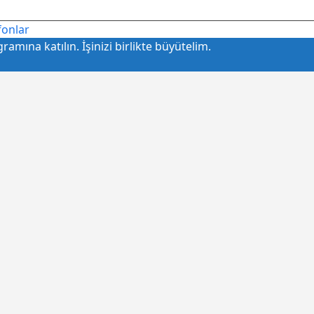
fonlar
amına katılın. İşinizi birlikte büyütelim.