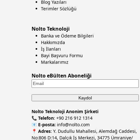
Blog Yazıları
Terimler Sözlüğü
Nolto Teknoloji
Banka ve Ödeme Bilgileri
Hakkımızda
İş İlanları
Bayi Başvuru Formu
Markalarımız
Nolto eBülten Aboneliği
Nolto Teknoloji Anonim Şirketi
📞
Telefon
:
+90 216 912 1314
📧
E-posta:
info@nolto.com
📍
Adres
: Y. Dudullu Mahallesi, Alemdağ Caddesi,
No:806 D:14, Dalçık İş Merkezi, 34775 Ümraniye/