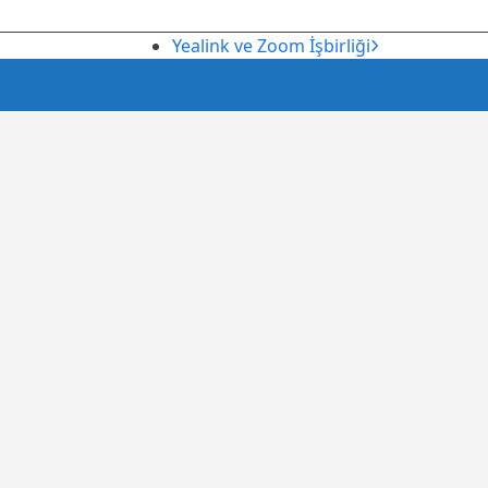
sonraki
Yealink ve Zoom İşbirliği
gönderi: